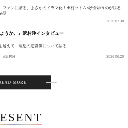
』ファンに贈る、まさかのドラマ化！田村ツトム×沙倉ゆうのが語る
秘話
2026.07.30
ようか。』沢村玲インタビュー
を越えて…理想の恋愛像について語る
。
#沢村玲
2026.06.20
READ MORE
ESENT