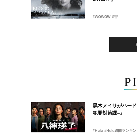
#WOWOW
#杏
P
黒木メイサがハード
犯罪対策課–』
#Hulu
#Hulu週間ランキ