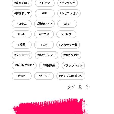
#映画を聴く
#ドラマ
#ランキング
#韓国ドラマ
#BL
#ムビコレ占い
#コラム
#週末シネマ
#占い
#Hulu
#アニメ
#セレブ
#韓国
#CM
#アカデミー賞
#ジャニーズ
#興行トレンド
#元ネタ比較
#Netflix TOP10
#韓国映画
#ファッション
#実話
#K-POP
#カンヌ国際映画祭
タグ一覧