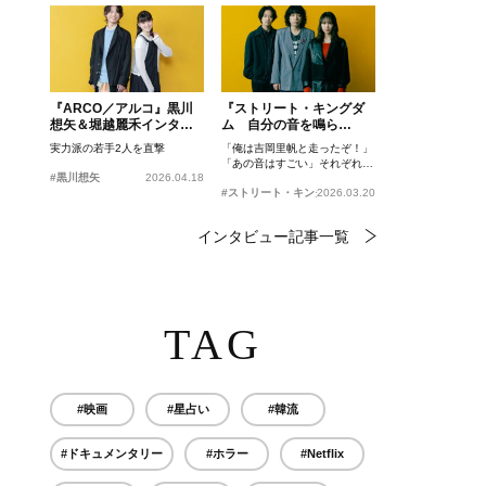
『ARCO／アルコ』黒川
『ストリート・キングダ
想矢＆堀越麗禾インタビ
ム 自分の音を鳴ら
ュー
せ。』峯田和伸、若葉竜
実力派の若手2人を直撃
「俺は吉岡里帆と走ったぞ！」
也、吉岡里帆インタビュ
「あの音はすごい」それぞれの
ー
#黒川想矢
2026.04.18
忘れがたいシーンとは？
#ストリート・キングダム 自分の音を鳴らせ。
2026.03.20
インタビュー記事一覧
TAG
#映画
#星占い
#韓流
#ドキュメンタリー
#ホラー
#Netflix