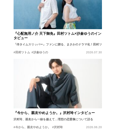
『心配無用ノ介 天下御免』田村ツトム×沙倉ゆうのイン
タビュー
『侍タイムスリッパー』ファンに贈る、まさかのドラマ化！田村ツトム×沙倉ゆうのが語
#田村ツトム
#沙倉ゆうの
2026.07.30
『今から、親友やめようか。』沢村玲インタビュー
沢村玲、親友から一線を越えて…理想の恋愛像について語る
#今から、親友やめようか。
#沢村玲
2026.06.20