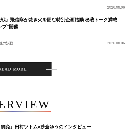
2026.08.06
決戦』飛信隊が焚き火を囲む特別企画始動 秘蔵トーク満載
ンプ”開催
 魂の決戦
2026.08.06
READ MORE
TERVIEW
下御免』田村ツトム×沙倉ゆうのインタビュー