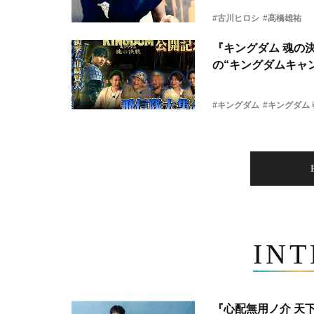
#古川ヒロシ
#髙橋雄祐
『キングダム 魂の
の“キングダムキャ
#キングダム
#キングダム
IN
『心配無用ノ介 天