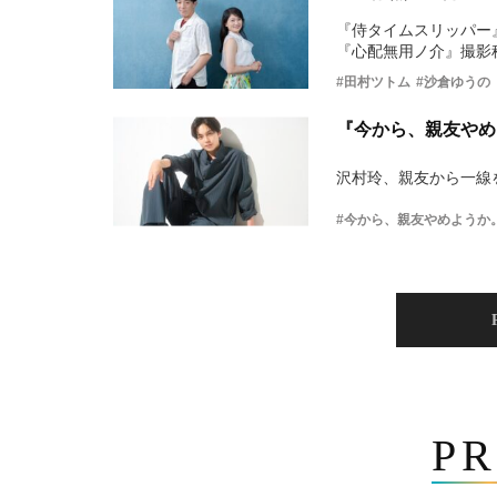
『侍タイムスリッパー
『心配無用ノ介』撮影
#田村ツトム
#沙倉ゆうの
『今から、親友やめ
沢村玲、親友から一線
#今から、親友やめようか
PR