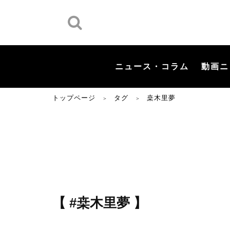
ニュース・コラム
動画ニ
トップページ
タグ
桒木里夢
＞
＞
【 #桒木里夢 】