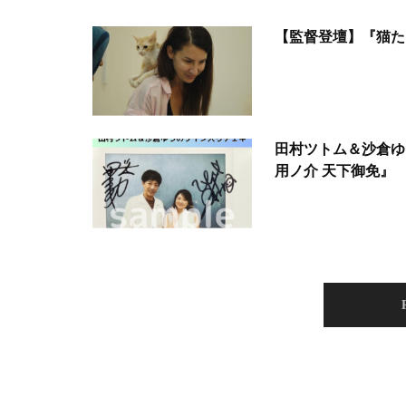
【監督登壇】『猫た
田村ツトム＆沙倉ゆ
用ノ介 天下御免』