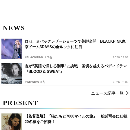
NEWS
ロゼ、ヌバックレザーショーツで美脚全開 BLACKPINK東
京ドーム3DAYSの全ルックに注目
#BLACKPINK
#ロゼ
2026.02.03
杏が“英語で演じる刑事”に挑戦 国境を越えるバディドラマ
『BLOOD & SWEAT』
#WOWOW
#杏
2026.02.02
ニュース記事一覧
PRESENT
【監督登壇】『猫たちと7000マイルの旅』一般試写会に10組
20名様をご招待！