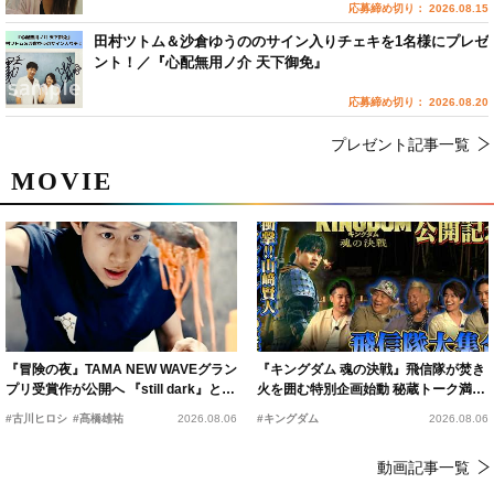
応募締め切り： 2026.08.15
田村ツトム＆沙倉ゆうののサイン入りチェキを1名様にプレゼ
ント！／『心配無用ノ介 天下御免』
応募締め切り： 2026.08.20
プレゼント記事一覧
MOVIE
『冒険の夜』TAMA NEW WAVEグラン
『キングダム 魂の決戦』飛信隊が焚き
プリ受賞作が公開へ 『still dark』と同
火を囲む特別企画始動 秘蔵トーク満載
時上映決定
の“キングダムキャンプ”開催
#古川ヒロシ
#髙橋雄祐
2026.08.06
#キングダム
2026.08.06
動画記事一覧