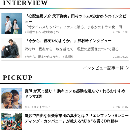
INTERVIEW
『心配無用ノ介 天下御免』田村ツトム×沙倉ゆうのインタビ
ュー
『侍タイムスリッパー』ファンに贈る、まさかのドラマ化！田村ツトム×沙倉ゆうのが語る『心配無用ノ介』撮影秘話
#田村ツトム
#沙倉ゆうの
2026.07.30
『今から、親友やめようか。』沢村玲インタビュー
沢村玲、親友から一線を越えて…理想の恋愛像について語る
#今から、親友やめようか。
#沢村玲
2026.06.20
インタビュー記事一覧
PICKUP
夏BLが真っ盛り！ 胸キュンも感動も運んでくれるおすすめ
ドラマ3選
#BL
#コントラスト
2026.08.07
奇妙で自由な音楽家集団の真実とは？『エレファント6レコー
ディング・カンパニー』が教える“好き”を貫くDIY精神