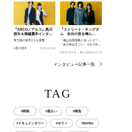
『ARCO／アルコ』黒川
『ストリート・キングダ
想矢＆堀越麗禾インタビ
ム 自分の音を鳴ら
ュー
せ。』峯田和伸、若葉竜
実力派の若手2人を直撃
「俺は吉岡里帆と走ったぞ！」
也、吉岡里帆インタビュ
「あの音はすごい」それぞれの
ー
#黒川想矢
2026.04.18
忘れがたいシーンとは？
#ストリート・キングダム 自分の音を鳴らせ。
2026.03.20
インタビュー記事一覧
TAG
#映画
#星占い
#韓流
#ドキュメンタリー
#ホラー
#Netflix