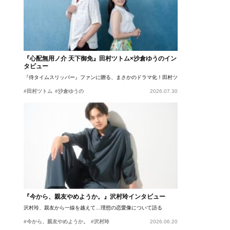
『心配無用ノ介 天下御免』田村ツトム×沙倉ゆうのイン
タビュー
『侍タイムスリッパー』ファンに贈る、まさかのドラマ化！田村ツトム×沙倉ゆうのが語
#田村ツトム
#沙倉ゆうの
2026.07.30
『今から、親友やめようか。』沢村玲インタビュー
沢村玲、親友から一線を越えて…理想の恋愛像について語る
#今から、親友やめようか。
#沢村玲
2026.06.20