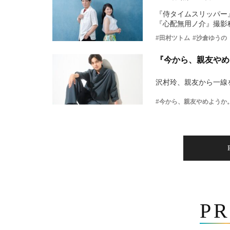
『侍タイムスリッパー
『心配無用ノ介』撮影
#田村ツトム
#沙倉ゆうの
『今から、親友やめ
沢村玲、親友から一線
#今から、親友やめようか
PR