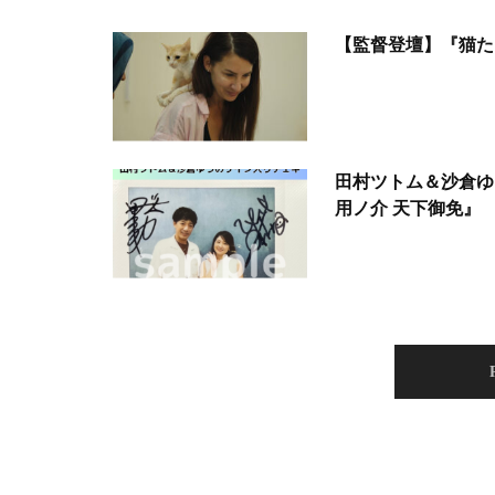
【監督登壇】『猫た
田村ツトム＆沙倉ゆ
用ノ介 天下御免』