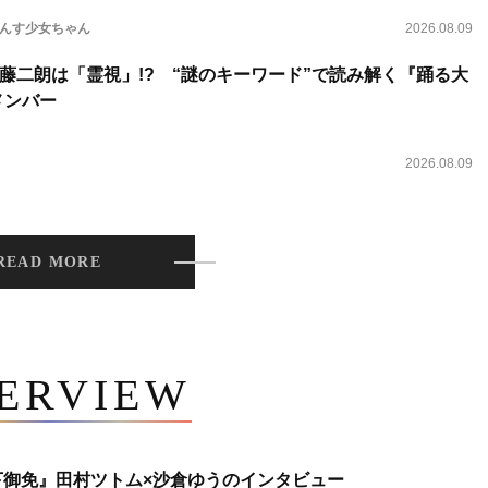
らんす少女ちゃん
2026.08.09
藤二朗は「霊視」!? “謎のキーワード”で読み解く『踊る大
新メンバー
2026.08.09
READ MORE
TERVIEW
下御免』田村ツトム×沙倉ゆうのインタビュー