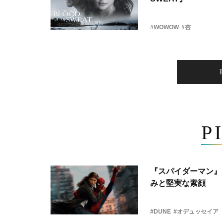
#WOWOW
#杏
P
『スパイダーマン』
みと堅実な素顔
#DUNE
#オデュッセイア