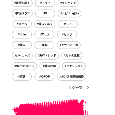
#映画を聴く
#ドラマ
#ランキング
#韓国ドラマ
#BL
#ムビコレ占い
#コラム
#週末シネマ
#占い
#Hulu
#アニメ
#セレブ
#韓国
#CM
#アカデミー賞
#ジャニーズ
#興行トレンド
#元ネタ比較
#Netflix TOP10
#韓国映画
#ファッション
#実話
#K-POP
#カンヌ国際映画祭
タグ一覧