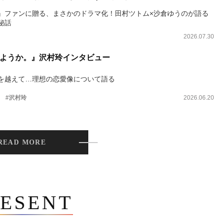
』ファンに贈る、まさかのドラマ化！田村ツトム×沙倉ゆうのが語る
秘話
2026.07.30
ようか。』沢村玲インタビュー
を越えて…理想の恋愛像について語る
。
#沢村玲
2026.06.20
READ MORE
ESENT