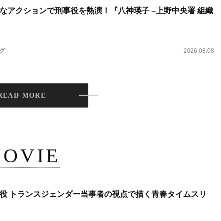
なアクションで刑事役を熱演！『八神瑛子 –上野中央署 組織
ング
2026.08.08
READ MORE
OVIE
役 トランスジェンダー当事者の視点で描く青春タイムスリ