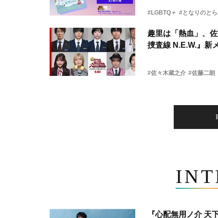
#LGBTQ＋
#となりのと
趣里は「熱血」、佐
捜査線 N.E.W.』
#佐々木蔵之介
#佐藤二朗
IN
『心配無用ノ介 天