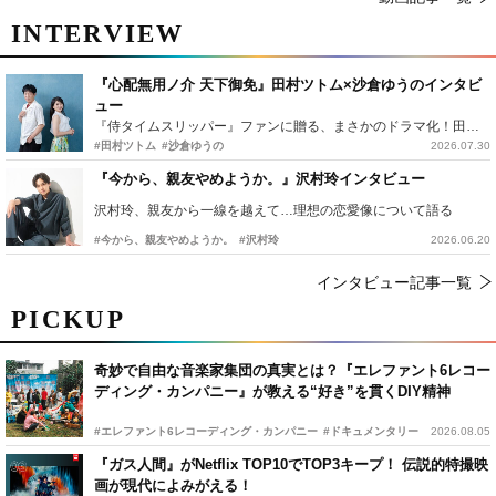
INTERVIEW
『心配無用ノ介 天下御免』田村ツトム×沙倉ゆうのインタビ
ュー
『侍タイムスリッパー』ファンに贈る、まさかのドラマ化！田村ツトム×沙倉ゆうのが語る『心配無用ノ介』撮影秘話
#田村ツトム
#沙倉ゆうの
2026.07.30
『今から、親友やめようか。』沢村玲インタビュー
沢村玲、親友から一線を越えて…理想の恋愛像について語る
#今から、親友やめようか。
#沢村玲
2026.06.20
インタビュー記事一覧
PICKUP
奇妙で自由な音楽家集団の真実とは？『エレファント6レコー
ディング・カンパニー』が教える“好き”を貫くDIY精神
#エレファント6レコーディング・カンパニー
#ドキュメンタリー
2026.08.05
『ガス人間』がNetflix TOP10でTOP3キープ！ 伝説的特撮映
画が現代によみがえる！