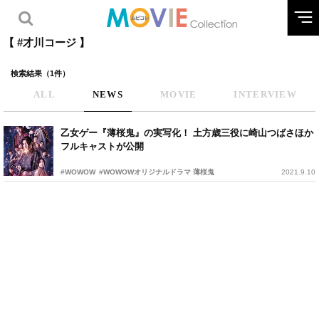
【 #才川コージ 】
検索結果（1件）
ALL
NEWS
MOVIE
INTERVIEW
乙女ゲー『薄桜鬼』の実写化！ 土方歳三役に崎山つばさほか
フルキャストが公開
#WOWOW
#WOWOWオリジナルドラマ 薄桜鬼
2021.9.10