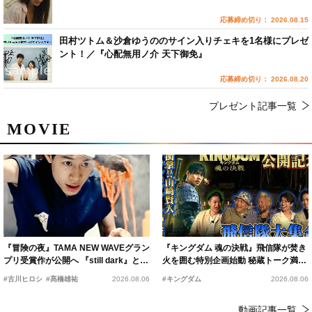
応募締め切り： 2026.08.15
田村ツトム＆沙倉ゆうののサイン入りチェキを1名様にプレゼ
ント！／『心配無用ノ介 天下御免』
応募締め切り： 2026.08.20
プレゼント記事一覧
MOVIE
『冒険の夜』TAMA NEW WAVEグラン
『キングダム 魂の決戦』飛信隊が焚き
プリ受賞作が公開へ 『still dark』と同
火を囲む特別企画始動 秘蔵トーク満載
時上映決定
の“キングダムキャンプ”開催
#古川ヒロシ
#髙橋雄祐
2026.08.06
#キングダム
2026.08.06
動画記事一覧