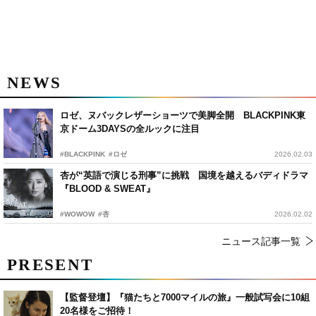
NEWS
ロゼ、ヌバックレザーショーツで美脚全開 BLACKPINK東
京ドーム3DAYSの全ルックに注目
#BLACKPINK
#ロゼ
2026.02.03
杏が“英語で演じる刑事”に挑戦 国境を越えるバディドラマ
『BLOOD & SWEAT』
#WOWOW
#杏
2026.02.02
ニュース記事一覧
PRESENT
【監督登壇】『猫たちと7000マイルの旅』一般試写会に10組
20名様をご招待！