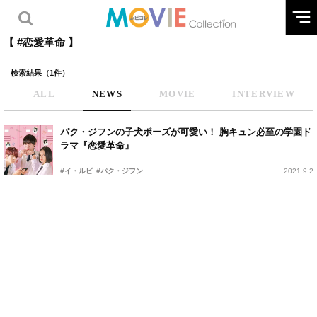
【 #恋愛革命 】
検索結果（1件）
ALL
NEWS
MOVIE
INTERVIEW
パク・ジフンの子犬ポーズが可愛い！ 胸キュン必至の学園ド
ラマ『恋愛革命』
#イ・ルビ
#パク・ジフン
2021.9.2