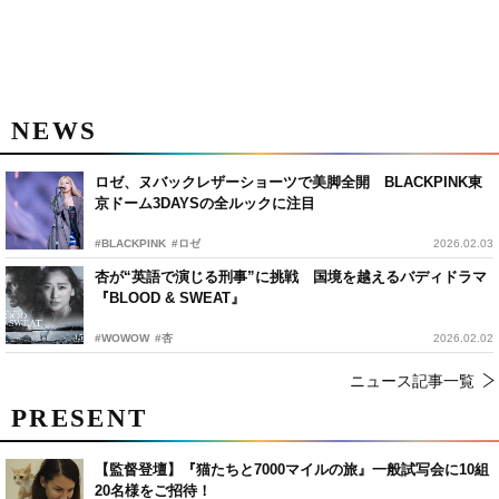
NEWS
ロゼ、ヌバックレザーショーツで美脚全開 BLACKPINK東
京ドーム3DAYSの全ルックに注目
#BLACKPINK
#ロゼ
2026.02.03
杏が“英語で演じる刑事”に挑戦 国境を越えるバディドラマ
『BLOOD & SWEAT』
#WOWOW
#杏
2026.02.02
ニュース記事一覧
PRESENT
【監督登壇】『猫たちと7000マイルの旅』一般試写会に10組
20名様をご招待！