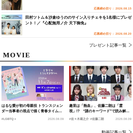
応募締め切り： 2026.08.15
田村ツトム＆沙倉ゆうののサイン入りチェキを1名様にプレゼ
ント！／『心配無用ノ介 天下御免』
応募締め切り： 2026.08.20
プレゼント記事一覧
MOVIE
はるな愛が初の母親役 トランスジェン
趣里は「熱血」、佐藤二朗は「霊
ダー当事者の視点で描く青春タイムス
視」!? “謎のキーワード”で読み解く
リップコメディ
『踊る大捜査線 N.E.W.』新メンバー
#LGBTQ＋
2026.08.09
#佐々木蔵之介
#佐藤二朗
2026.08.09
動画記事一覧