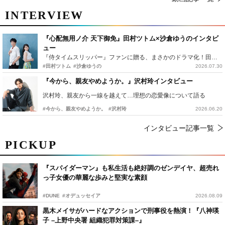
INTERVIEW
『心配無用ノ介 天下御免』田村ツトム×沙倉ゆうのインタビ
ュー
『侍タイムスリッパー』ファンに贈る、まさかのドラマ化！田村ツトム×沙倉ゆうのが語る『心配無用ノ介』撮影秘話
#田村ツトム
#沙倉ゆうの
2026.07.30
『今から、親友やめようか。』沢村玲インタビュー
沢村玲、親友から一線を越えて…理想の恋愛像について語る
#今から、親友やめようか。
#沢村玲
2026.06.20
インタビュー記事一覧
PICKUP
『スパイダーマン』も私生活も絶好調のゼンデイヤ、超売れ
っ子女優の華麗な歩みと堅実な素顔
#DUNE
#オデュッセイア
2026.08.09
黒木メイサがハードなアクションで刑事役を熱演！『八神瑛
子 –上野中央署 組織犯罪対策課–』