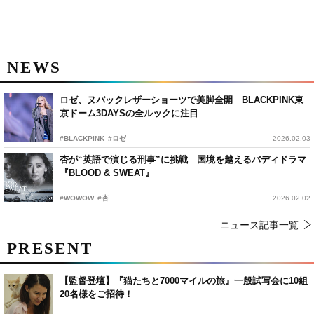
NEWS
ロゼ、ヌバックレザーショーツで美脚全開 BLACKPINK東
京ドーム3DAYSの全ルックに注目
#BLACKPINK
#ロゼ
2026.02.03
杏が“英語で演じる刑事”に挑戦 国境を越えるバディドラマ
『BLOOD & SWEAT』
#WOWOW
#杏
2026.02.02
ニュース記事一覧
PRESENT
【監督登壇】『猫たちと7000マイルの旅』一般試写会に10組
20名様をご招待！