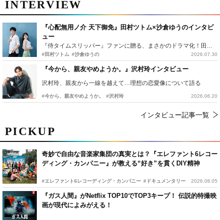
INTERVIEW
『心配無用ノ介 天下御免』田村ツトム×沙倉ゆうのインタビ
ュー
『侍タイムスリッパー』ファンに贈る、まさかのドラマ化！田村ツトム×沙倉ゆうのが語る『心配無用ノ介』撮影秘話
#田村ツトム
#沙倉ゆうの
2026.07.30
『今から、親友やめようか。』沢村玲インタビュー
沢村玲、親友から一線を越えて…理想の恋愛像について語る
#今から、親友やめようか。
#沢村玲
2026.06.20
インタビュー記事一覧
PICKUP
奇妙で自由な音楽家集団の真実とは？『エレファント6レコー
ディング・カンパニー』が教える“好き”を貫くDIY精神
#エレファント6レコーディング・カンパニー
#ドキュメンタリー
2026.08.05
『ガス人間』がNetflix TOP10でTOP3キープ！ 伝説的特撮映
画が現代によみがえる！