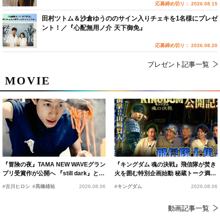
応募締め切り： 2026.08.15
田村ツトム＆沙倉ゆうののサイン入りチェキを1名様にプレゼ
ント！／『心配無用ノ介 天下御免』
応募締め切り： 2026.08.20
プレゼント記事一覧
MOVIE
『冒険の夜』TAMA NEW WAVEグラン
『キングダム 魂の決戦』飛信隊が焚き
プリ受賞作が公開へ 『still dark』と同
火を囲む特別企画始動 秘蔵トーク満載
時上映決定
の“キングダムキャンプ”開催
#古川ヒロシ
#髙橋雄祐
2026.08.06
#キングダム
2026.08.06
動画記事一覧