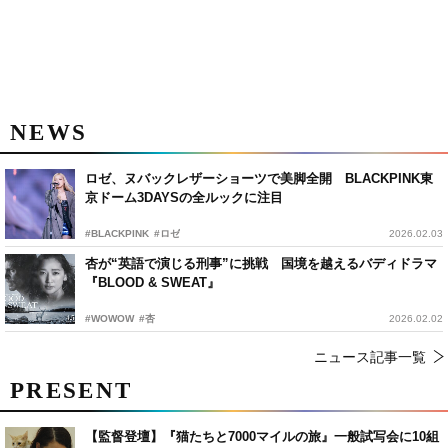
NEWS
ロゼ、ヌバックレザーショーツで美脚全開 BLACKPINK東
京ドーム3DAYSの全ルックに注目
#BLACKPINK
#ロゼ
2026.02.03
杏が“英語で演じる刑事”に挑戦 国境を越えるバディドラマ
『BLOOD & SWEAT』
#WOWOW
#杏
2026.02.02
ニュース記事一覧
PRESENT
【監督登壇】『猫たちと7000マイルの旅』一般試写会に10組