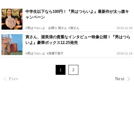
中学生以下なら100円！『男はつらいよ』最新作が太っ腹キ
ャンペーン
#男はつらいよ お帰り 寅さん
#寅さん
2019.11.26
寅さん、渥美清の貴重なインタビュー映像公開！『男はつら
いよ』豪華ボックス12.25発売
#男はつらいよ
#倍賞千恵子
2019.11.14
1
2
Prev
Next