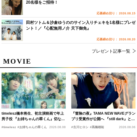
20名様をご招待！
応募締め切り： 2026.08.15
田村ツトム＆沙倉ゆうののサイン入りチェキを1名様にプレゼ
ント！／『心配無用ノ介 天下御免』
応募締め切り： 2026.08.20
プレゼント記事一覧
MOVIE
timelesz橋本将生、初主演映画で年上
『冒険の夜』TAMA NEW WAVEグラン
男子役 『お姉ちゃんの翠くん』切ない
プリ受賞作が公開へ 『still dark』と同
恋の幕開けを予感
時上映決定
#timelesz
#お姉ちゃんの翠くん
2026.08.08
#古川ヒロシ
#髙橋雄祐
2026.08.06