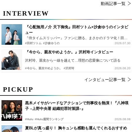
動画記事一覧
INTERVIEW
『心配無用ノ介 天下御免』田村ツトム×沙倉ゆうのインタビ
ュー
『侍タイムスリッパー』ファンに贈る、まさかのドラマ化！田村ツトム×沙倉ゆうのが語る『心配無用ノ介』撮影秘話
#田村ツトム
#沙倉ゆうの
2026.07.30
『今から、親友やめようか。』沢村玲インタビュー
沢村玲、親友から一線を越えて…理想の恋愛像について語る
#今から、親友やめようか。
#沢村玲
2026.06.20
インタビュー記事一覧
PICKUP
黒木メイサがハードなアクションで刑事役を熱演！『八神瑛
子 –上野中央署 組織犯罪対策課–』
#Hulu
#Hulu週間ランキング
2026.08.08
夏BLが真っ盛り！ 胸キュンも感動も運んでくれるおすすめ