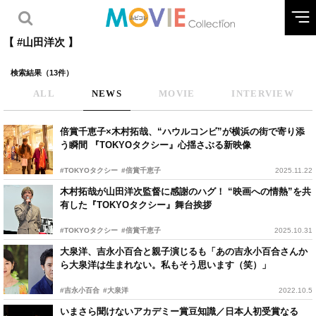
【 #山田洋次 】
検索結果（13件）
ALL
NEWS
MOVIE
INTERVIEW
倍賞千恵子×木村拓哉、“ハウルコンビ”が横浜の街で寄り添
う瞬間 『TOKYOタクシー』心揺さぶる新映像
#TOKYOタクシー
#倍賞千恵子
2025.11.22
木村拓哉が山田洋次監督に感謝のハグ！ “映画への情熱”を共
有した『TOKYOタクシー』舞台挨拶
#TOKYOタクシー
#倍賞千恵子
2025.10.31
大泉洋、吉永小百合と親子演じるも「あの吉永小百合さんか
ら大泉洋は生まれない。私もそう思います（笑）」
#吉永小百合
#大泉洋
2022.10.5
いまさら聞けないアカデミー賞豆知識／日本人初受賞なる