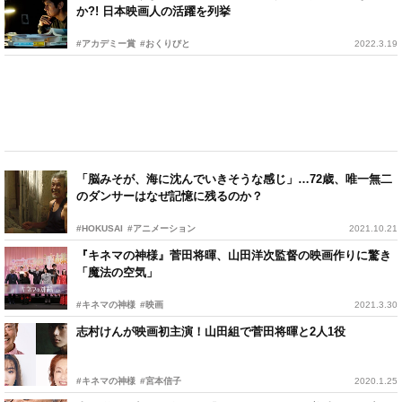
か?! 日本映画人の活躍を列挙
#アカデミー賞
#おくりびと
2022.3.19
「脳みそが、海に沈んでいきそうな感じ」…72歳、唯一無二
のダンサーはなぜ記憶に残るのか？
#HOKUSAI
#アニメーション
2021.10.21
『キネマの神様』菅田将暉、山田洋次監督の映画作りに驚き
「魔法の空気」
#キネマの神様
#映画
2021.3.30
志村けんが映画初主演！山田組で菅田将暉と2人1役
#キネマの神様
#宮本信子
2020.1.25