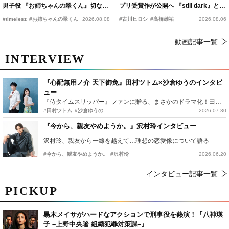
男子役 『お姉ちゃんの翠くん』切ない
プリ受賞作が公開へ 『still dark』と同
恋の幕開けを予感
時上映決定
#timelesz
#お姉ちゃんの翠くん
2026.08.08
#古川ヒロシ
#髙橋雄祐
2026.08.06
動画記事一覧
INTERVIEW
『心配無用ノ介 天下御免』田村ツトム×沙倉ゆうのインタビ
ュー
『侍タイムスリッパー』ファンに贈る、まさかのドラマ化！田村ツトム×沙倉ゆうのが語る『心配無用ノ介』撮影秘話
#田村ツトム
#沙倉ゆうの
2026.07.30
『今から、親友やめようか。』沢村玲インタビュー
沢村玲、親友から一線を越えて…理想の恋愛像について語る
#今から、親友やめようか。
#沢村玲
2026.06.20
インタビュー記事一覧
PICKUP
黒木メイサがハードなアクションで刑事役を熱演！『八神瑛
子 –上野中央署 組織犯罪対策課–』