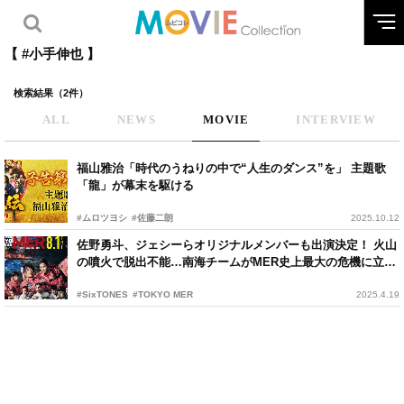
【 #小手伸也 】
検索結果（2件）
ALL
NEWS
MOVIE
INTERVIEW
福山雅治「時代のうねりの中で“人生のダンス”を」 主題歌
「龍」が幕末を駆ける
#ムロツヨシ
#佐藤二朗
2025.10.12
佐野勇斗、ジェシーらオリジナルメンバーも出演決定！ 火山
の噴火で脱出不能…南海チームがMER史上最大の危機に立ち
向かう
#SixTONES
#TOKYO MER
2025.4.19