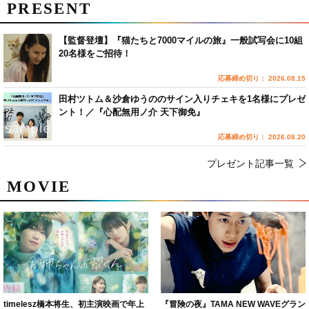
PRESENT
【監督登壇】『猫たちと7000マイルの旅』一般試写会に10組
20名様をご招待！
応募締め切り： 2026.08.15
田村ツトム＆沙倉ゆうののサイン入りチェキを1名様にプレゼ
ント！／『心配無用ノ介 天下御免』
応募締め切り： 2026.08.20
プレゼント記事一覧
MOVIE
timelesz橋本将生、初主演映画で年上
『冒険の夜』TAMA NEW WAVEグラン