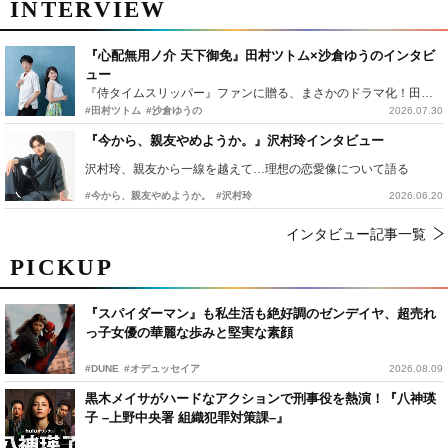
INTERVIEW
『心配無用ノ介 天下御免』田村ツトム×沙倉ゆうのインタビ
ュー
『侍タイムスリッパー』ファンに贈る、まさかのドラマ化！田村ツトム×沙倉ゆうのが語る『心配無用ノ介』撮影秘話
#田村ツトム
#沙倉ゆうの
2026.07.30
『今から、親友やめようか。』沢村玲インタビュー
沢村玲、親友から一線を越えて…理想の恋愛像について語る
#今から、親友やめようか。
#沢村玲
2026.06.20
インタビュー記事一覧
PICKUP
『スパイダーマン』も私生活も絶好調のゼンデイヤ、超売れ
っ子女優の華麗な歩みと堅実な素顔
#DUNE
#オデュッセイア
2026.08.09
黒木メイサがハードなアクションで刑事役を熱演！『八神瑛
子 –上野中央署 組織犯罪対策課–』