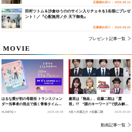
応募締め切り： 2026.08.15
田村ツトム＆沙倉ゆうののサイン入りチェキを1名様にプレゼ
ント！／『心配無用ノ介 天下御免』
応募締め切り： 2026.08.20
プレゼント記事一覧
MOVIE
はるな愛が初の母親役 トランスジェン
趣里は「熱血」、佐藤二朗は「霊
ダー当事者の視点で描く青春タイムス
視」!? “謎のキーワード”で読み解く
リップコメディ
『踊る大捜査線 N.E.W.』新メンバー
#LGBTQ＋
2026.08.09
#佐々木蔵之介
#佐藤二朗
2026.08.09
動画記事一覧