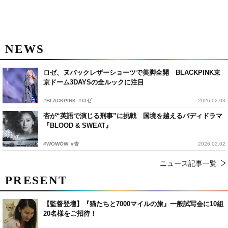
NEWS
ロゼ、ヌバックレザーショーツで美脚全開 BLACKPINK東
京ドーム3DAYSの全ルックに注目
#BLACKPINK
#ロゼ
2026.02.03
杏が“英語で演じる刑事”に挑戦 国境を越えるバディドラマ
『BLOOD & SWEAT』
#WOWOW
#杏
2026.02.02
ニュース記事一覧
PRESENT
【監督登壇】『猫たちと7000マイルの旅』一般試写会に10組
20名様をご招待！