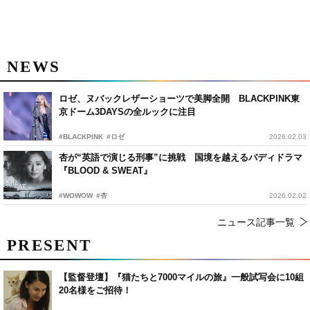
NEWS
ロゼ、ヌバックレザーショーツで美脚全開 BLACKPINK東
京ドーム3DAYSの全ルックに注目
#BLACKPINK
#ロゼ
2026.02.03
杏が“英語で演じる刑事”に挑戦 国境を越えるバディドラマ
『BLOOD & SWEAT』
#WOWOW
#杏
2026.02.02
ニュース記事一覧
PRESENT
【監督登壇】『猫たちと7000マイルの旅』一般試写会に10組
20名様をご招待！