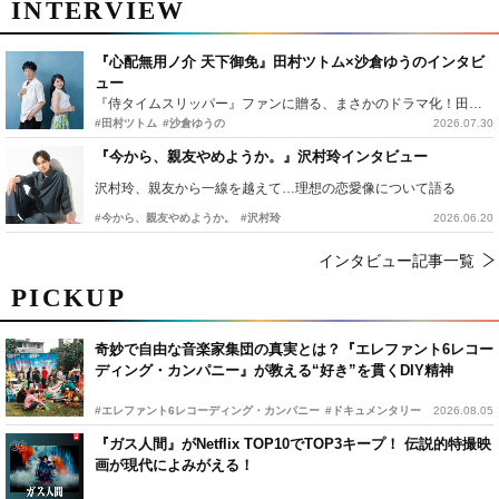
INTERVIEW
『心配無用ノ介 天下御免』田村ツトム×沙倉ゆうのインタビ
ュー
『侍タイムスリッパー』ファンに贈る、まさかのドラマ化！田村ツトム×沙倉ゆうのが語る『心配無用ノ介』撮影秘話
#田村ツトム
#沙倉ゆうの
2026.07.30
『今から、親友やめようか。』沢村玲インタビュー
沢村玲、親友から一線を越えて…理想の恋愛像について語る
#今から、親友やめようか。
#沢村玲
2026.06.20
インタビュー記事一覧
PICKUP
奇妙で自由な音楽家集団の真実とは？『エレファント6レコー
ディング・カンパニー』が教える“好き”を貫くDIY精神
#エレファント6レコーディング・カンパニー
#ドキュメンタリー
2026.08.05
『ガス人間』がNetflix TOP10でTOP3キープ！ 伝説的特撮映
画が現代によみがえる！