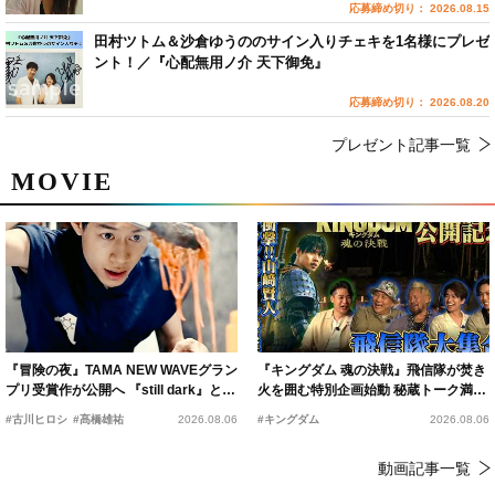
応募締め切り： 2026.08.15
田村ツトム＆沙倉ゆうののサイン入りチェキを1名様にプレゼ
ント！／『心配無用ノ介 天下御免』
応募締め切り： 2026.08.20
プレゼント記事一覧
MOVIE
『冒険の夜』TAMA NEW WAVEグラン
『キングダム 魂の決戦』飛信隊が焚き
プリ受賞作が公開へ 『still dark』と同
火を囲む特別企画始動 秘蔵トーク満載
時上映決定
の“キングダムキャンプ”開催
#古川ヒロシ
#髙橋雄祐
2026.08.06
#キングダム
2026.08.06
動画記事一覧