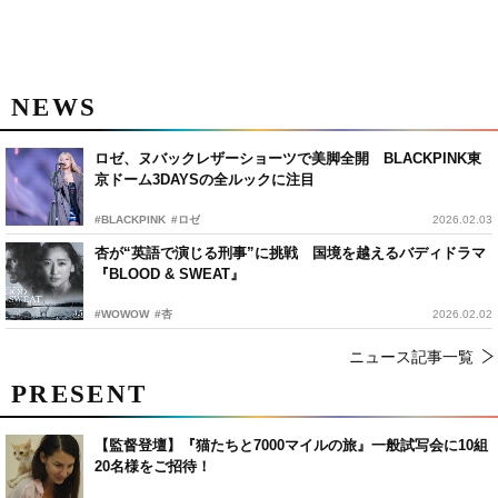
NEWS
ロゼ、ヌバックレザーショーツで美脚全開 BLACKPINK東
京ドーム3DAYSの全ルックに注目
#BLACKPINK
#ロゼ
2026.02.03
杏が“英語で演じる刑事”に挑戦 国境を越えるバディドラマ
『BLOOD & SWEAT』
#WOWOW
#杏
2026.02.02
ニュース記事一覧
PRESENT
【監督登壇】『猫たちと7000マイルの旅』一般試写会に10組
20名様をご招待！