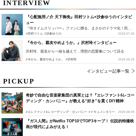
INTERVIEW
『心配無用ノ介 天下御免』田村ツトム×沙倉ゆうのインタビ
ュー
『侍タイムスリッパー』ファンに贈る、まさかのドラマ化！田村ツトム×沙倉ゆうのが語る『心配無用ノ介』撮影秘話
#田村ツトム
#沙倉ゆうの
2026.07.30
『今から、親友やめようか。』沢村玲インタビュー
沢村玲、親友から一線を越えて…理想の恋愛像について語る
#今から、親友やめようか。
#沢村玲
2026.06.20
インタビュー記事一覧
PICKUP
奇妙で自由な音楽家集団の真実とは？『エレファント6レコー
ディング・カンパニー』が教える“好き”を貫くDIY精神
#エレファント6レコーディング・カンパニー
#ドキュメンタリー
2026.08.05
『ガス人間』がNetflix TOP10でTOP3キープ！ 伝説的特撮映
画が現代によみがえる！