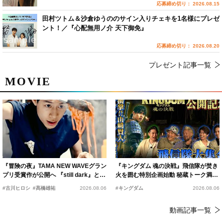
応募締め切り： 2026.08.15
田村ツトム＆沙倉ゆうののサイン入りチェキを1名様にプレゼ
ント！／『心配無用ノ介 天下御免』
応募締め切り： 2026.08.20
プレゼント記事一覧
MOVIE
『冒険の夜』TAMA NEW WAVEグラン
『キングダム 魂の決戦』飛信隊が焚き
プリ受賞作が公開へ 『still dark』と同
火を囲む特別企画始動 秘蔵トーク満載
時上映決定
の“キングダムキャンプ”開催
#古川ヒロシ
#髙橋雄祐
2026.08.06
#キングダム
2026.08.06
動画記事一覧