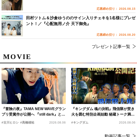
応募締め切り： 2026.08.15
田村ツトム＆沙倉ゆうののサイン入りチェキを1名様にプレゼ
ント！／『心配無用ノ介 天下御免』
応募締め切り： 2026.08.20
プレゼント記事一覧
MOVIE
『冒険の夜』TAMA NEW WAVEグラン
『キングダム 魂の決戦』飛信隊が焚き
プリ受賞作が公開へ 『still dark』と同
火を囲む特別企画始動 秘蔵トーク満載
時上映決定
の“キングダムキャンプ”開催
#古川ヒロシ
#髙橋雄祐
2026.08.06
#キングダム
2026.08.06
動画記事一覧