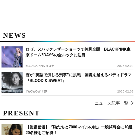
NEWS
ロゼ、ヌバックレザーショーツで美脚全開 BLACKPINK東
京ドーム3DAYSの全ルックに注目
#BLACKPINK
#ロゼ
2026.02.03
杏が“英語で演じる刑事”に挑戦 国境を越えるバディドラマ
『BLOOD & SWEAT』
#WOWOW
#杏
2026.02.02
ニュース記事一覧
PRESENT
【監督登壇】『猫たちと7000マイルの旅』一般試写会に10組
20名様をご招待！