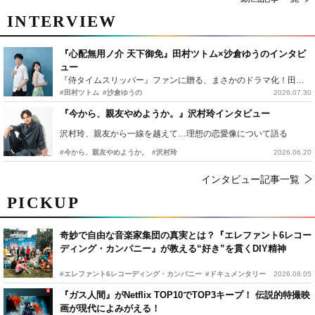
INTERVIEW
『心配無用ノ介 天下御免』田村ツトム×沙倉ゆうのインタビ
ュー
『侍タイムスリッパー』ファンに贈る、まさかのドラマ化！田村ツトム×沙倉ゆうのが語る『心配無用ノ介』撮影秘話
#田村ツトム
#沙倉ゆうの
2026.07.30
『今から、親友やめようか。』沢村玲インタビュー
沢村玲、親友から一線を越えて…理想の恋愛像について語る
#今から、親友やめようか。
#沢村玲
2026.06.20
インタビュー記事一覧
PICKUP
奇妙で自由な音楽家集団の真実とは？『エレファント6レコー
ディング・カンパニー』が教える“好き”を貫くDIY精神
#エレファント6レコーディング・カンパニー
#ドキュメンタリー
2026.08.05
『ガス人間』がNetflix TOP10でTOP3キープ！ 伝説的特撮映
画が現代によみがえる！