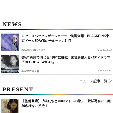
NEWS
ロゼ、ヌバックレザーショーツで美脚全開 BLACKPINK東
京ドーム3DAYSの全ルックに注目
#BLACKPINK
#ロゼ
2026.02.03
杏が“英語で演じる刑事”に挑戦 国境を越えるバディドラマ
『BLOOD & SWEAT』
#WOWOW
#杏
2026.02.02
ニュース記事一覧
PRESENT
【監督登壇】『猫たちと7000マイルの旅』一般試写会に10組
20名様をご招待！