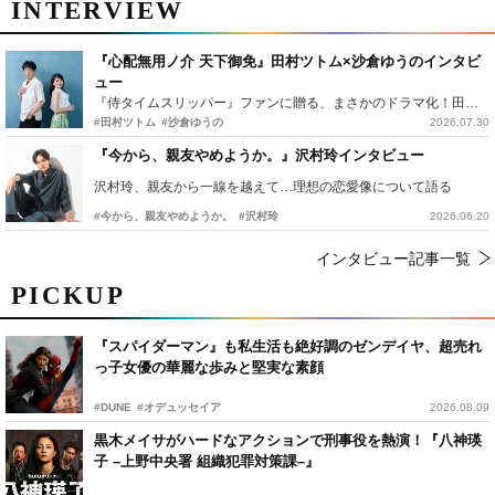
INTERVIEW
『心配無用ノ介 天下御免』田村ツトム×沙倉ゆうのインタビ
ュー
『侍タイムスリッパー』ファンに贈る、まさかのドラマ化！田村ツトム×沙倉ゆうのが語る『心配無用ノ介』撮影秘話
#田村ツトム
#沙倉ゆうの
2026.07.30
『今から、親友やめようか。』沢村玲インタビュー
沢村玲、親友から一線を越えて…理想の恋愛像について語る
#今から、親友やめようか。
#沢村玲
2026.06.20
インタビュー記事一覧
PICKUP
『スパイダーマン』も私生活も絶好調のゼンデイヤ、超売れ
っ子女優の華麗な歩みと堅実な素顔
#DUNE
#オデュッセイア
2026.08.09
黒木メイサがハードなアクションで刑事役を熱演！『八神瑛
子 –上野中央署 組織犯罪対策課–』