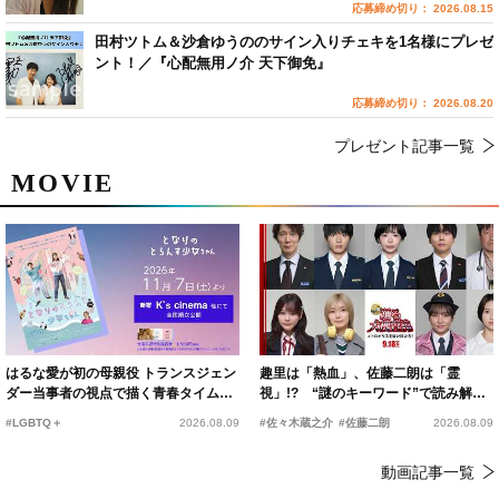
応募締め切り： 2026.08.15
田村ツトム＆沙倉ゆうののサイン入りチェキを1名様にプレゼ
ント！／『心配無用ノ介 天下御免』
応募締め切り： 2026.08.20
プレゼント記事一覧
MOVIE
はるな愛が初の母親役 トランスジェン
趣里は「熱血」、佐藤二朗は「霊
ダー当事者の視点で描く青春タイムス
視」!? “謎のキーワード”で読み解く
リップコメディ
『踊る大捜査線 N.E.W.』新メンバー
#LGBTQ＋
2026.08.09
#佐々木蔵之介
#佐藤二朗
2026.08.09
動画記事一覧