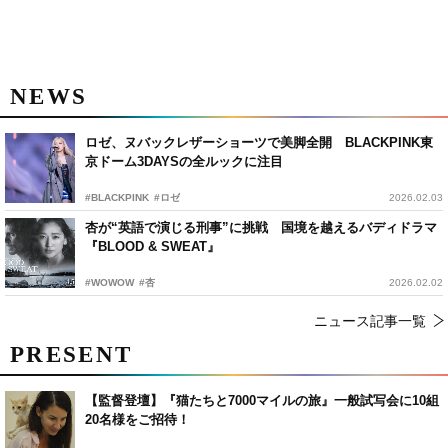
NEWS
ロゼ、ヌバックレザーショーツで美脚全開 BLACKPINK東
京ドーム3DAYSの全ルックに注目
#BLACKPINK
#ロゼ
2026.02.03
杏が“英語で演じる刑事”に挑戦 国境を越えるバディドラマ
『BLOOD & SWEAT』
#WOWOW
#杏
2026.02.02
ニュース記事一覧
PRESENT
【監督登壇】『猫たちと7000マイルの旅』一般試写会に10組
20名様をご招待！