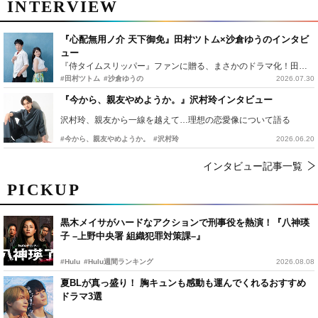
INTERVIEW
『心配無用ノ介 天下御免』田村ツトム×沙倉ゆうのインタビ
ュー
『侍タイムスリッパー』ファンに贈る、まさかのドラマ化！田村ツトム×沙倉ゆうのが語る『心配無用ノ介』撮影秘話
#田村ツトム
#沙倉ゆうの
2026.07.30
『今から、親友やめようか。』沢村玲インタビュー
沢村玲、親友から一線を越えて…理想の恋愛像について語る
#今から、親友やめようか。
#沢村玲
2026.06.20
インタビュー記事一覧
PICKUP
黒木メイサがハードなアクションで刑事役を熱演！『八神瑛
子 –上野中央署 組織犯罪対策課–』
#Hulu
#Hulu週間ランキング
2026.08.08
夏BLが真っ盛り！ 胸キュンも感動も運んでくれるおすすめ
ドラマ3選