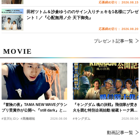
応募締め切り： 2026.08.15
田村ツトム＆沙倉ゆうののサイン入りチェキを1名様にプレゼ
ント！／『心配無用ノ介 天下御免』
応募締め切り： 2026.08.20
プレゼント記事一覧
MOVIE
『冒険の夜』TAMA NEW WAVEグラン
『キングダム 魂の決戦』飛信隊が焚き
プリ受賞作が公開へ 『still dark』と同
火を囲む特別企画始動 秘蔵トーク満載
時上映決定
の“キングダムキャンプ”開催
#古川ヒロシ
#髙橋雄祐
2026.08.06
#キングダム
2026.08.06
動画記事一覧