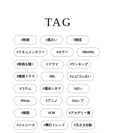
TAG
#映画
#星占い
#韓流
#ドキュメンタリー
#ホラー
#Netflix
#映画を聴く
#ドラマ
#ランキング
#韓国ドラマ
#BL
#ムビコレ占い
#コラム
#週末シネマ
#占い
#Hulu
#アニメ
#セレブ
#韓国
#CM
#アカデミー賞
#ジャニーズ
#興行トレンド
#元ネタ比較