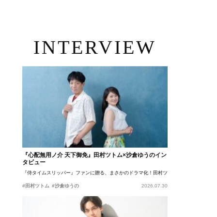
INTERVIEW
『心配無用ノ介 天下御免』田村ツトム×沙倉ゆうのイン
タビュー
『侍タイムスリッパー』ファンに贈る、まさかのドラマ化！田村ツトム×沙倉ゆうのが語
#田村ツトム
#沙倉ゆうの
2026.07.30