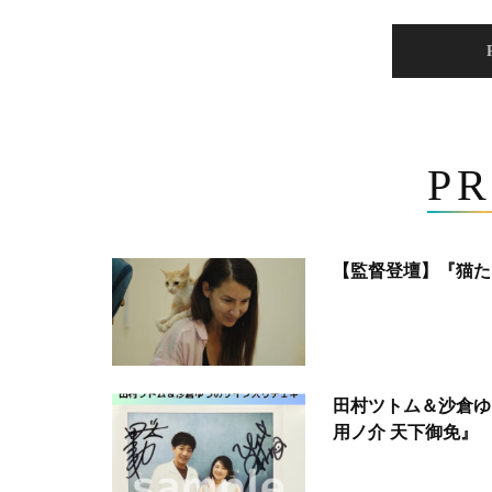
PR
【監督登壇】『猫た
田村ツトム＆沙倉ゆ
用ノ介 天下御免』