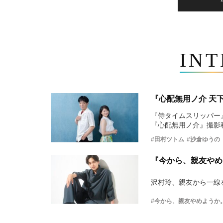
IN
『心配無用ノ介 天
『侍タイムスリッパー
『心配無用ノ介』撮影
#田村ツトム
#沙倉ゆうの
『今から、親友やめ
沢村玲、親友から一線
#今から、親友やめようか