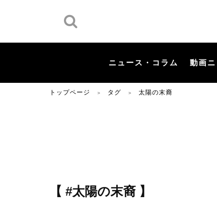
ニュース・コラム
動画ニ
トップページ
タグ
太陽の末裔
＞
＞
【 #太陽の末裔 】