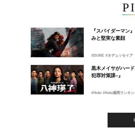
P
『スパイダーマン』
みと堅実な素顔
#DUNE
#オデュッセイア
黒木メイサがハード
犯罪対策課–』
#Hulu
#Hulu週間ランキ