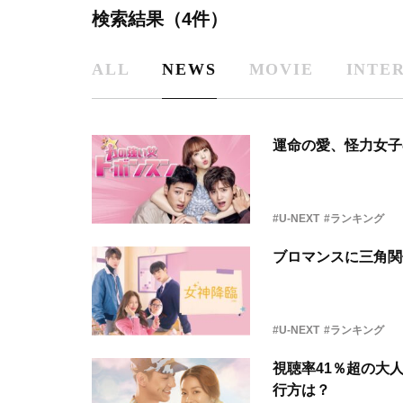
検索結果（4件）
ALL
NEWS
MOVIE
INTE
運命の愛、怪力女子
#U-NEXT
#ランキング
ブロマンスに三角関
#U-NEXT
#ランキング
視聴率41％超の大
行方は？