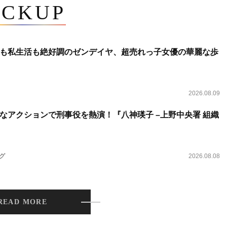
ICKUP
も私生活も絶好調のゼンデイヤ、超売れっ子女優の華麗な歩
2026.08.09
なアクションで刑事役を熱演！『八神瑛子 –上野中央署 組織
ング
2026.08.08
READ MORE