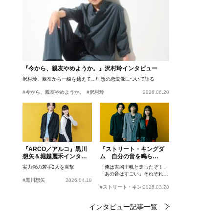
『今から、親友やめようか。』沢村玲インタビュー
沢村玲、親友から一線を越えて…理想の恋愛像について語る
#今から、親友やめようか。
#沢村玲
2026.06.20
『ARCO／アルコ』黒川
『ストリート・キングダ
想矢＆堀越麗禾インタビ
ム 自分の音を鳴ら
ュー
せ。』峯田和伸、若葉竜
実力派の若手2人を直撃
「俺は吉岡里帆と走ったぞ！」
也、吉岡里帆インタビュ
「あの音はすごい」それぞれの
ー
#黒川想矢
2026.04.18
忘れがたいシーンとは？
#ストリート・キングダム 自分の音を鳴らせ。
2026.03.20
インタビュー記事一覧