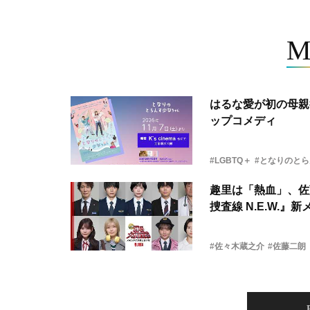
M
はるな愛が初の母親
ップコメディ
#LGBTQ＋
#となりのと
趣里は「熱血」、佐
捜査線 N.E.W.』
#佐々木蔵之介
#佐藤二朗