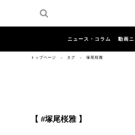
ニュース・コラム
動画ニ
トップページ
タグ
塚尾桜雅
＞
＞
【 #塚尾桜雅 】