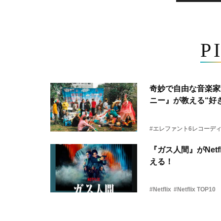
P
奇妙で自由な音楽家
ニー』が教える“好き
#エレファント6レコーデ
『ガス人間』がNetf
える！
#Netflix
#Netflix TOP10