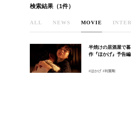
検索結果（1件）
ALL
NEWS
MOVIE
INTE
半焼けの居酒屋で暮
作『ほかげ』予告編
#ほかげ
#利重剛