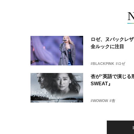
ロゼ、ヌバックレザー
全ルックに注目
#BLACKPINK
#ロゼ
杏が“英語で演じる刑
SWEAT』
#WOWOW
#杏