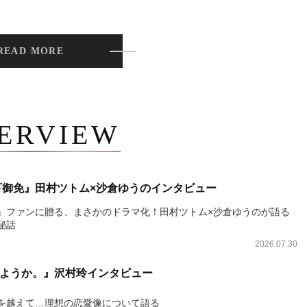
READ MORE
TERVIEW
下御免』田村ツトム×沙倉ゆうのインタビュー
』ファンに贈る、まさかのドラマ化！田村ツトム×沙倉ゆうのが語る
秘話
2026.07.30
ようか。』沢村玲インタビュー
を越えて…理想の恋愛像について語る