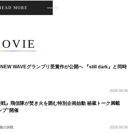
READ MORE
OVIE
NEW WAVEグランプリ受賞作が公開へ 『still dark』と同時
2026.08.06
決戦』飛信隊が焚き火を囲む特別企画始動 秘蔵トーク満載
ンプ”開催
 魂の決戦
2026.08.06