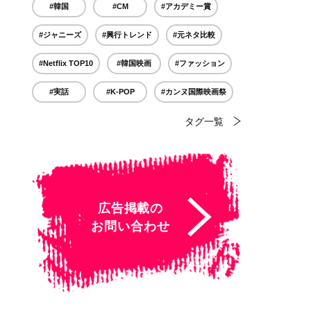
#韓国
#CM
#アカデミー賞
#ジャニーズ
#興行トレンド
#元ネタ比較
#Netflix TOP10
#韓国映画
#ファッション
#実話
#K-POP
#カンヌ国際映画祭
タグ一覧
広告掲載の
お問い合わせ