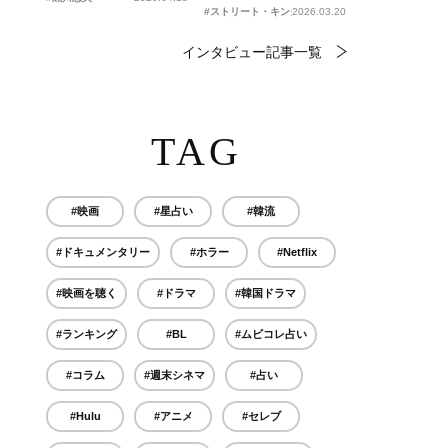
#ストリート・キングダム 自分の音を鳴らせ。
2026.03.20
インタビュー記事一覧
TAG
#映画
#星占い
#韓流
#ドキュメンタリー
#ホラー
#Netflix
#映画を聴く
#ドラマ
#韓国ドラマ
#ランキング
#BL
#ムビコレ占い
#コラム
#週末シネマ
#占い
#Hulu
#アニメ
#セレブ