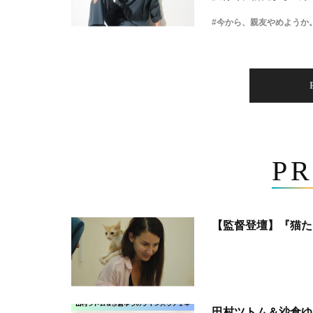
#今から、親友やめようか
PR
【監督登壇】『猫た
田村ツトム＆沙倉ゆ