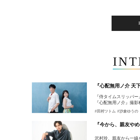
IN
『心配無用ノ介 天
『侍タイムスリッパー
『心配無用ノ介』撮影
#田村ツトム
#沙倉ゆうの
『今から、親友やめ
沢村玲、親友から一線