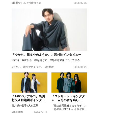
#田村ツトム
#沙倉ゆうの
2026.07.30
『今から、親友やめようか。』沢村玲インタビュー
沢村玲、親友から一線を越えて…理想の恋愛像について語る
#今から、親友やめようか。
#沢村玲
2026.06.20
『ARCO／アルコ』黒川
『ストリート・キングダ
想矢＆堀越麗禾インタビ
ム 自分の音を鳴ら
ュー
せ。』峯田和伸、若葉竜
実力派の若手2人を直撃
「俺は吉岡里帆と走ったぞ！」
也、吉岡里帆インタビュ
「あの音はすごい」それぞれの
ー
#黒川想矢
2026.04.18
忘れがたいシーンとは？