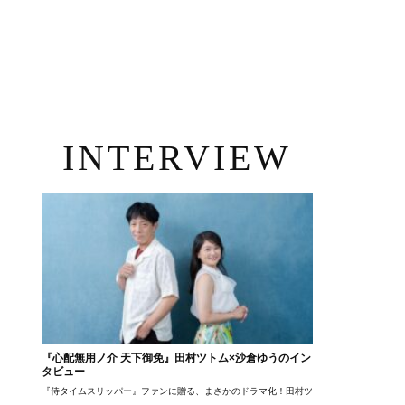
INTERVIEW
『心配無用ノ介 天下御免』田村ツトム×沙倉ゆうのイン
タビュー
『侍タイムスリッパー』ファンに贈る、まさかのドラマ化！田村ツトム×沙倉ゆうのが語