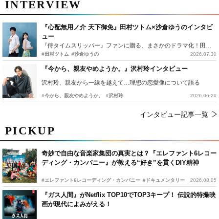
INTERVIEW
『心配無用ノ介 天下御免』田村ツトム×沙倉ゆうのインタビ
ュー
『侍タイムスリッパー』ファンに贈る、まさかのドラマ化！田村ツトム×沙倉ゆうのが語る『心配無用ノ介』撮影秘話
#田村ツトム
#沙倉ゆうの
2026.07.30
『今から、親友やめようか。』沢村玲インタビュー
沢村玲、親友から一線を越えて…理想の恋愛像について語る
#今から、親友やめようか。
#沢村玲
2026.06.20
インタビュー記事一覧
PICKUP
奇妙で自由な音楽家集団の真実とは？『エレファント6レコー
ディング・カンパニー』が教える“好き”を貫くDIY精神
#エレファント6レコーディング・カンパニー
#ドキュメンタリー
2026.08.05
『ガス人間』がNetflix TOP10でTOP3キープ！ 伝説的特撮映
画が現代によみがえる！