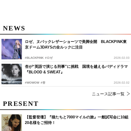
NEWS
ロゼ、ヌバックレザーショーツで美脚全開 BLACKPINK東
京ドーム3DAYSの全ルックに注目
#BLACKPINK
#ロゼ
2026.02.03
杏が“英語で演じる刑事”に挑戦 国境を越えるバディドラマ
『BLOOD & SWEAT』
#WOWOW
#杏
2026.02.02
ニュース記事一覧
PRESENT
【監督登壇】『猫たちと7000マイルの旅』一般試写会に10組
20名様をご招待！