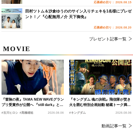
応募締め切り： 2026.08.15
田村ツトム＆沙倉ゆうののサイン入りチェキを1名様にプレゼ
ント！／『心配無用ノ介 天下御免』
応募締め切り： 2026.08.20
プレゼント記事一覧
MOVIE
『冒険の夜』TAMA NEW WAVEグラン
『キングダム 魂の決戦』飛信隊が焚き
プリ受賞作が公開へ 『still dark』と同
火を囲む特別企画始動 秘蔵トーク満載
時上映決定
の“キングダムキャンプ”開催
#古川ヒロシ
#髙橋雄祐
2026.08.06
#キングダム
2026.08.06
動画記事一覧