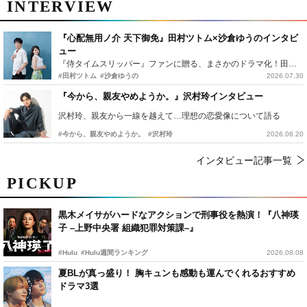
INTERVIEW
『心配無用ノ介 天下御免』田村ツトム×沙倉ゆうのインタビ
ュー
『侍タイムスリッパー』ファンに贈る、まさかのドラマ化！田村ツトム×沙倉ゆうのが語る『心配無用ノ介』撮影秘話
#田村ツトム
#沙倉ゆうの
2026.07.30
『今から、親友やめようか。』沢村玲インタビュー
沢村玲、親友から一線を越えて…理想の恋愛像について語る
#今から、親友やめようか。
#沢村玲
2026.06.20
インタビュー記事一覧
PICKUP
黒木メイサがハードなアクションで刑事役を熱演！『八神瑛
子 –上野中央署 組織犯罪対策課–』
#Hulu
#Hulu週間ランキング
2026.08.08
夏BLが真っ盛り！ 胸キュンも感動も運んでくれるおすすめ
ドラマ3選