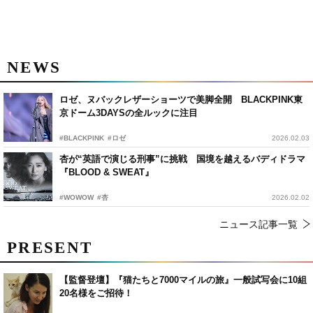
NEWS
ロゼ、ヌバックレザーショーツで美脚全開 BLACKPINK東
京ドーム3DAYSの全ルックに注目
#BLACKPINK
#ロゼ
2026.02.03
杏が“英語で演じる刑事”に挑戦 国境を越えるバディドラマ
『BLOOD & SWEAT』
#WOWOW
#杏
2026.02.02
ニュース記事一覧
PRESENT
【監督登壇】『猫たちと7000マイルの旅』一般試写会に10組
20名様をご招待！