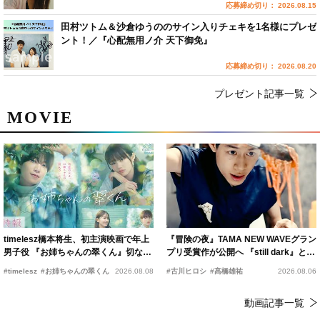
応募締め切り： 2026.08.15
田村ツトム＆沙倉ゆうののサイン入りチェキを1名様にプレゼ
ント！／『心配無用ノ介 天下御免』
応募締め切り： 2026.08.20
プレゼント記事一覧
MOVIE
timelesz橋本将生、初主演映画で年上
『冒険の夜』TAMA NEW WAVEグラン
男子役 『お姉ちゃんの翠くん』切ない
プリ受賞作が公開へ 『still dark』と同
恋の幕開けを予感
時上映決定
#timelesz
#お姉ちゃんの翠くん
2026.08.08
#古川ヒロシ
#髙橋雄祐
2026.08.06
動画記事一覧