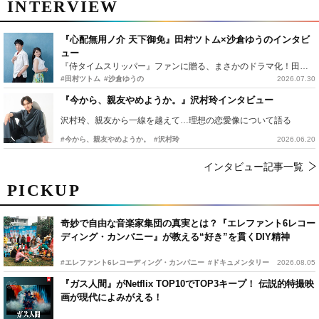
INTERVIEW
『心配無用ノ介 天下御免』田村ツトム×沙倉ゆうのインタビ
ュー
『侍タイムスリッパー』ファンに贈る、まさかのドラマ化！田村ツトム×沙倉ゆうのが語る『心配無用ノ介』撮影秘話
#田村ツトム
#沙倉ゆうの
2026.07.30
『今から、親友やめようか。』沢村玲インタビュー
沢村玲、親友から一線を越えて…理想の恋愛像について語る
#今から、親友やめようか。
#沢村玲
2026.06.20
インタビュー記事一覧
PICKUP
奇妙で自由な音楽家集団の真実とは？『エレファント6レコー
ディング・カンパニー』が教える“好き”を貫くDIY精神
#エレファント6レコーディング・カンパニー
#ドキュメンタリー
2026.08.05
『ガス人間』がNetflix TOP10でTOP3キープ！ 伝説的特撮映
画が現代によみがえる！