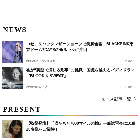
NEWS
ロゼ、ヌバックレザーショーツで美脚全開 BLACKPINK東
京ドーム3DAYSの全ルックに注目
#BLACKPINK
#ロゼ
2026.02.03
杏が“英語で演じる刑事”に挑戦 国境を越えるバディドラマ
『BLOOD & SWEAT』
#WOWOW
#杏
2026.02.02
ニュース記事一覧
PRESENT
【監督登壇】『猫たちと7000マイルの旅』一般試写会に10組
20名様をご招待！