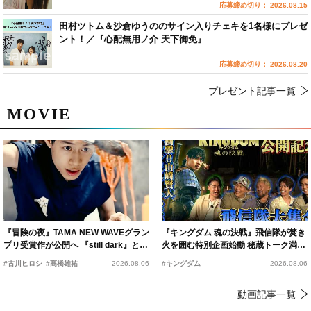
応募締め切り： 2026.08.15
田村ツトム＆沙倉ゆうののサイン入りチェキを1名様にプレゼ
ント！／『心配無用ノ介 天下御免』
応募締め切り： 2026.08.20
プレゼント記事一覧
MOVIE
『冒険の夜』TAMA NEW WAVEグラン
『キングダム 魂の決戦』飛信隊が焚き
プリ受賞作が公開へ 『still dark』と同
火を囲む特別企画始動 秘蔵トーク満載
時上映決定
の“キングダムキャンプ”開催
#古川ヒロシ
#髙橋雄祐
2026.08.06
#キングダム
2026.08.06
動画記事一覧