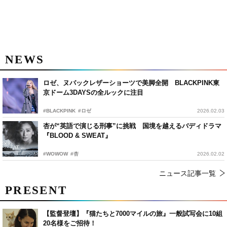
NEWS
ロゼ、ヌバックレザーショーツで美脚全開 BLACKPINK東
京ドーム3DAYSの全ルックに注目
#BLACKPINK
#ロゼ
2026.02.03
杏が“英語で演じる刑事”に挑戦 国境を越えるバディドラマ
『BLOOD & SWEAT』
#WOWOW
#杏
2026.02.02
ニュース記事一覧
PRESENT
【監督登壇】『猫たちと7000マイルの旅』一般試写会に10組
20名様をご招待！