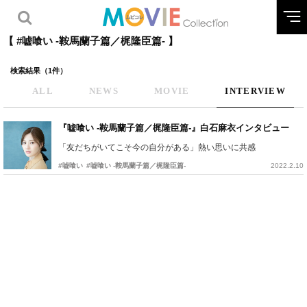
【 #嘘喰い -鞍馬蘭子篇／梶隆臣篇- 】
検索結果（1件）
ALL
NEWS
MOVIE
INTERVIEW
『嘘喰い -鞍馬蘭子篇／梶隆臣篇-』白石麻衣インタビュー
「友だちがいてこそ今の自分がある」熱い思いに共感
#嘘喰い
#嘘喰い -鞍馬蘭子篇／梶隆臣篇-
2022.2.10