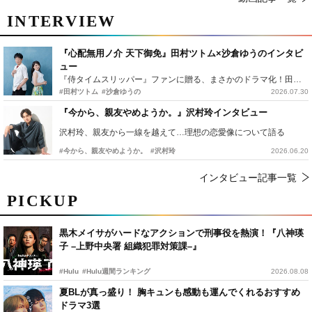
INTERVIEW
『心配無用ノ介 天下御免』田村ツトム×沙倉ゆうのインタビ
ュー
『侍タイムスリッパー』ファンに贈る、まさかのドラマ化！田村ツトム×沙倉ゆうのが語る『心配無用ノ介』撮影秘話
#田村ツトム
#沙倉ゆうの
2026.07.30
『今から、親友やめようか。』沢村玲インタビュー
沢村玲、親友から一線を越えて…理想の恋愛像について語る
#今から、親友やめようか。
#沢村玲
2026.06.20
インタビュー記事一覧
PICKUP
黒木メイサがハードなアクションで刑事役を熱演！『八神瑛
子 –上野中央署 組織犯罪対策課–』
#Hulu
#Hulu週間ランキング
2026.08.08
夏BLが真っ盛り！ 胸キュンも感動も運んでくれるおすすめ
ドラマ3選