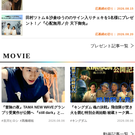
応募締め切り： 2026.08.15
田村ツトム＆沙倉ゆうののサイン入りチェキを1名様にプレゼ
ント！／『心配無用ノ介 天下御免』
応募締め切り： 2026.08.20
プレゼント記事一覧
MOVIE
『冒険の夜』TAMA NEW WAVEグラン
『キングダム 魂の決戦』飛信隊が焚き
プリ受賞作が公開へ 『still dark』と同
火を囲む特別企画始動 秘蔵トーク満載
時上映決定
の“キングダムキャンプ”開催
#古川ヒロシ
#髙橋雄祐
2026.08.06
#キングダム
2026.08.06
動画記事一覧