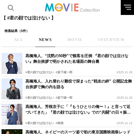
【 #君の顔では泣けない 】
検索結果（5件）
ALL
NEWS
MOVIE
INTERVIEW
髙橋海人、“沈黙の50秒”で観客を圧倒 『君の顔では泣けな
い』舞台挨拶で明かされた名場面の舞台裏
#君の顔では泣けない
#坂下雄一郎
2025.11.28
髙橋海人、入れ替わり難役で深まった“戦友の絆” 公開記念舞
台挨拶で胸の内を語る
#君の顔では泣けない
#坂下雄一郎
2025.11.20
髙橋海人、芳根京子に「『もうひとりの俺〜！』と言って近
づいてきた」『君の顔では泣けない』での“共闘”の日々振り
返る
#君の顔では泣けない
#映画
2025.11.12
髙橋海人、ネイビーのスーツ姿で初の東京国際映画祭レッド