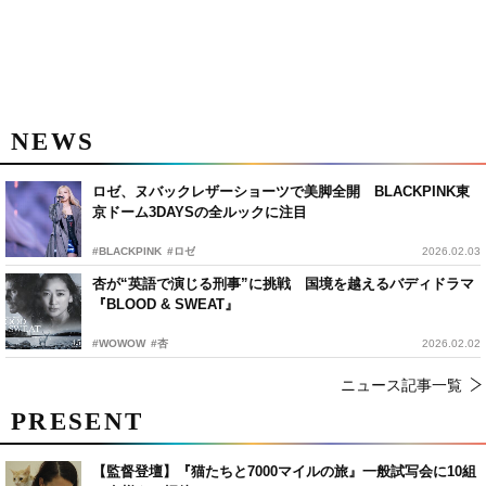
NEWS
ロゼ、ヌバックレザーショーツで美脚全開 BLACKPINK東
京ドーム3DAYSの全ルックに注目
#BLACKPINK
#ロゼ
2026.02.03
杏が“英語で演じる刑事”に挑戦 国境を越えるバディドラマ
『BLOOD & SWEAT』
#WOWOW
#杏
2026.02.02
ニュース記事一覧
PRESENT
【監督登壇】『猫たちと7000マイルの旅』一般試写会に10組