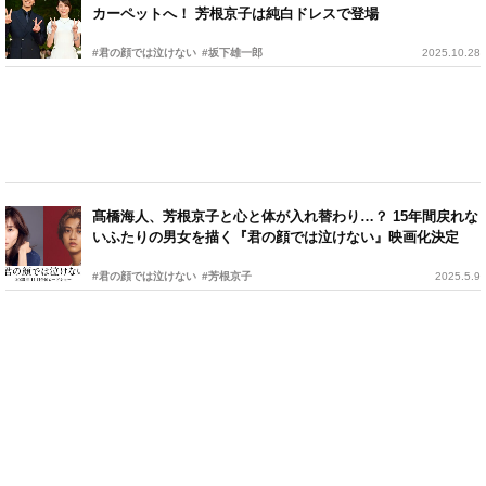
カーペットへ！ 芳根京子は純白ドレスで登場
#君の顔では泣けない
#坂下雄一郎
2025.10.28
髙橋海人、芳根京子と心と体が入れ替わり…？ 15年間戻れな
いふたりの男女を描く『君の顔では泣けない』映画化決定
#君の顔では泣けない
#芳根京子
2025.5.9