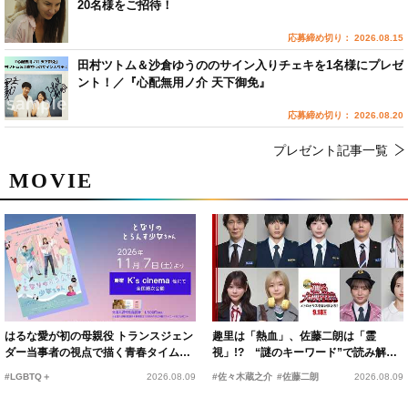
20名様をご招待！
応募締め切り： 2026.08.15
田村ツトム＆沙倉ゆうののサイン入りチェキを1名様にプレゼ
ント！／『心配無用ノ介 天下御免』
応募締め切り： 2026.08.20
プレゼント記事一覧
MOVIE
はるな愛が初の母親役 トランスジェン
趣里は「熱血」、佐藤二朗は「霊
ダー当事者の視点で描く青春タイムス
視」!? “謎のキーワード”で読み解く
リップコメディ
『踊る大捜査線 N.E.W.』新メンバー
#LGBTQ＋
2026.08.09
#佐々木蔵之介
#佐藤二朗
2026.08.09