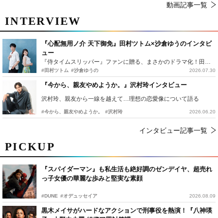
動画記事一覧
INTERVIEW
『心配無用ノ介 天下御免』田村ツトム×沙倉ゆうのインタビ
ュー
『侍タイムスリッパー』ファンに贈る、まさかのドラマ化！田村ツトム×沙倉ゆうのが語る『心配無用ノ介』撮影秘話
#田村ツトム
#沙倉ゆうの
2026.07.30
『今から、親友やめようか。』沢村玲インタビュー
沢村玲、親友から一線を越えて…理想の恋愛像について語る
#今から、親友やめようか。
#沢村玲
2026.06.20
インタビュー記事一覧
PICKUP
『スパイダーマン』も私生活も絶好調のゼンデイヤ、超売れ
っ子女優の華麗な歩みと堅実な素顔
#DUNE
#オデュッセイア
2026.08.09
黒木メイサがハードなアクションで刑事役を熱演！『八神瑛