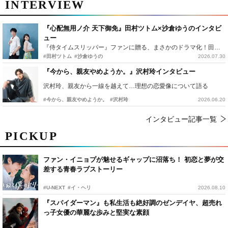
INTERVIEW
『心配無用ノ介 天下御免』田村ツトム×沙倉ゆうのインタビ
ュー
『侍タイムスリッパー』ファンに贈る、まさかのドラマ化！田村ツトム×沙倉ゆうのが語る『心配無用ノ介』撮影秘話
#田村ツトム
#沙倉ゆうの
2026.07.30
『今から、親友やめようか。』沢村玲インタビュー
沢村玲、親友から一線を越えて…理想の恋愛像について語る
#今から、親友やめようか。
#沢村玲
2026.06.20
インタビュー記事一覧
PICKUP
ファン・イニョプが魅せるギャップに沼落ち！ 初恋と夢が交
差する青春ラブストーリー
#U-NEXT
#イ・ヘリ
2026.08.10
『スパイダーマン』も私生活も絶好調のゼンデイヤ、超売れ
っ子女優の華麗な歩みと堅実な素顔