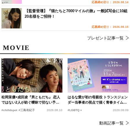
応募締め切り： 2026.08.14
【監督登壇】『猫たちと7000マイルの旅』一般試写会に10組
20名様をご招待！
応募締め切り： 2026.08.15
プレゼント記事一覧
MOVIE
松岡茉優×成田凌『男ともだち』 恋人
はるな愛が初の母親役 トランスジェン
ではない2人が紡ぐ曖昧で切ない予告
ダー当事者の視点で描く青春タイムス
編解禁
リップコメディ
#chilldspot
#三島有紀子
2026.08.10
#LGBTQ＋
2026.08.09
動画記事一覧