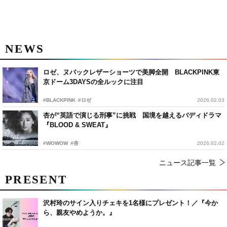
NEWS
ロゼ、ヌバックレザーショーツで美脚全開 BLACKPINK東
京ドーム3DAYSの全ルックに注目
#BLACKPINK
#ロゼ
2026.02.03
杏が“英語で演じる刑事”に挑戦 国境を越えるバディドラマ
『BLOOD & SWEAT』
#WOWOW
#杏
2026.02.02
ニュース記事一覧
PRESENT
沢村玲のサイン入りチェキを1名様にプレゼント！／『今か
ら、親友やめようか。』