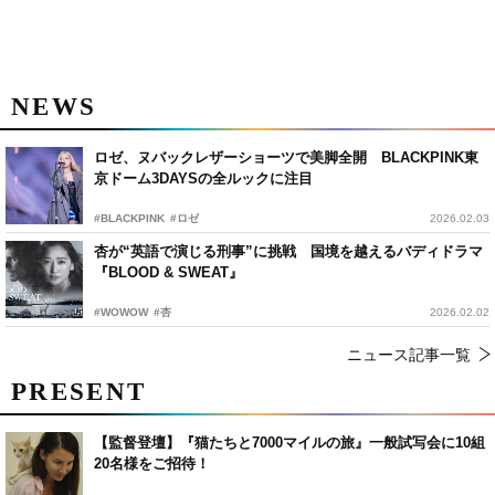
NEWS
ロゼ、ヌバックレザーショーツで美脚全開 BLACKPINK東
京ドーム3DAYSの全ルックに注目
#BLACKPINK
#ロゼ
2026.02.03
杏が“英語で演じる刑事”に挑戦 国境を越えるバディドラマ
『BLOOD & SWEAT』
#WOWOW
#杏
2026.02.02
ニュース記事一覧
PRESENT
【監督登壇】『猫たちと7000マイルの旅』一般試写会に10組
20名様をご招待！