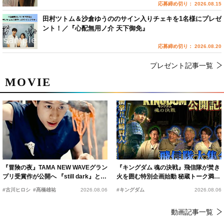
応募締め切り： 2026.08.15
田村ツトム＆沙倉ゆうののサイン入りチェキを1名様にプレゼ
ント！／『心配無用ノ介 天下御免』
応募締め切り： 2026.08.20
プレゼント記事一覧
MOVIE
『冒険の夜』TAMA NEW WAVEグラン
『キングダム 魂の決戦』飛信隊が焚き
プリ受賞作が公開へ 『still dark』と同
火を囲む特別企画始動 秘蔵トーク満載
時上映決定
の“キングダムキャンプ”開催
#古川ヒロシ
#髙橋雄祐
2026.08.06
#キングダム
2026.08.06
動画記事一覧