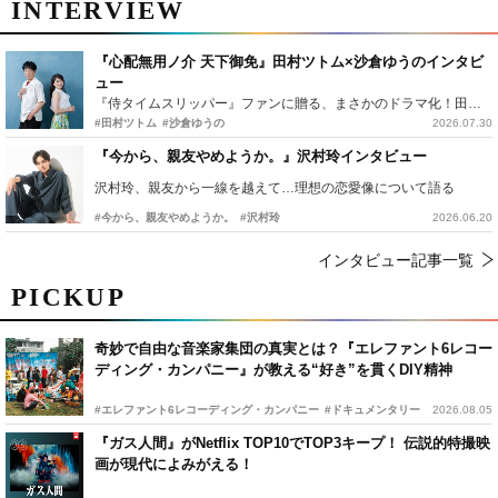
INTERVIEW
『心配無用ノ介 天下御免』田村ツトム×沙倉ゆうのインタビ
ュー
『侍タイムスリッパー』ファンに贈る、まさかのドラマ化！田村ツトム×沙倉ゆうのが語る『心配無用ノ介』撮影秘話
#田村ツトム
#沙倉ゆうの
2026.07.30
『今から、親友やめようか。』沢村玲インタビュー
沢村玲、親友から一線を越えて…理想の恋愛像について語る
#今から、親友やめようか。
#沢村玲
2026.06.20
インタビュー記事一覧
PICKUP
奇妙で自由な音楽家集団の真実とは？『エレファント6レコー
ディング・カンパニー』が教える“好き”を貫くDIY精神
#エレファント6レコーディング・カンパニー
#ドキュメンタリー
2026.08.05
『ガス人間』がNetflix TOP10でTOP3キープ！ 伝説的特撮映
画が現代によみがえる！