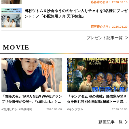
応募締め切り： 2026.08.15
田村ツトム＆沙倉ゆうののサイン入りチェキを1名様にプレゼ
ント！／『心配無用ノ介 天下御免』
応募締め切り： 2026.08.20
プレゼント記事一覧
MOVIE
『冒険の夜』TAMA NEW WAVEグラン
『キングダム 魂の決戦』飛信隊が焚き
プリ受賞作が公開へ 『still dark』と同
火を囲む特別企画始動 秘蔵トーク満載
時上映決定
の“キングダムキャンプ”開催
#古川ヒロシ
#髙橋雄祐
2026.08.06
#キングダム
2026.08.06
動画記事一覧