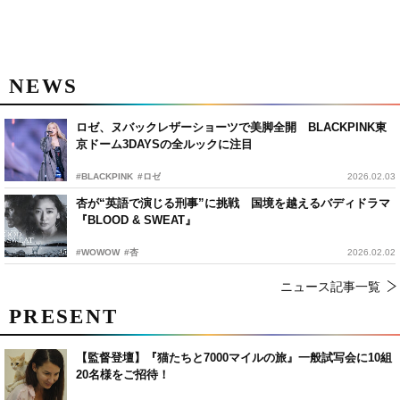
NEWS
ロゼ、ヌバックレザーショーツで美脚全開 BLACKPINK東
京ドーム3DAYSの全ルックに注目
#BLACKPINK
#ロゼ
2026.02.03
杏が“英語で演じる刑事”に挑戦 国境を越えるバディドラマ
『BLOOD & SWEAT』
#WOWOW
#杏
2026.02.02
ニュース記事一覧
PRESENT
【監督登壇】『猫たちと7000マイルの旅』一般試写会に10組
20名様をご招待！