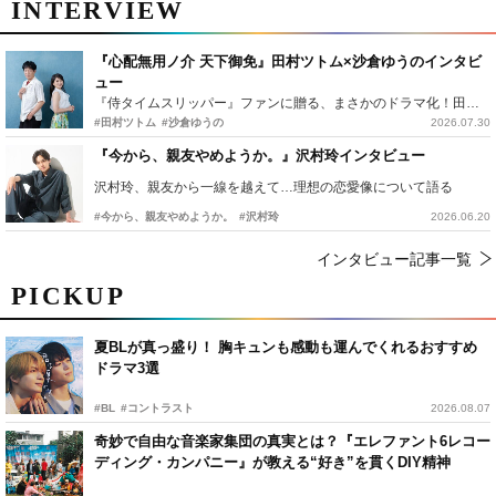
INTERVIEW
『心配無用ノ介 天下御免』田村ツトム×沙倉ゆうのインタビ
ュー
『侍タイムスリッパー』ファンに贈る、まさかのドラマ化！田村ツトム×沙倉ゆうのが語る『心配無用ノ介』撮影秘話
#田村ツトム
#沙倉ゆうの
2026.07.30
『今から、親友やめようか。』沢村玲インタビュー
沢村玲、親友から一線を越えて…理想の恋愛像について語る
#今から、親友やめようか。
#沢村玲
2026.06.20
インタビュー記事一覧
PICKUP
夏BLが真っ盛り！ 胸キュンも感動も運んでくれるおすすめ
ドラマ3選
#BL
#コントラスト
2026.08.07
奇妙で自由な音楽家集団の真実とは？『エレファント6レコー
ディング・カンパニー』が教える“好き”を貫くDIY精神