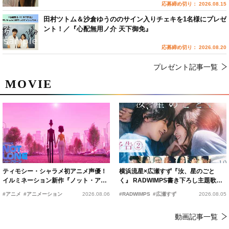
応募締め切り： 2026.08.15
田村ツトム＆沙倉ゆうののサイン入りチェキを1名様にプレゼ
ント！／『心配無用ノ介 天下御免』
応募締め切り： 2026.08.20
プレゼント記事一覧
MOVIE
ティモシー・シャラメ初アニメ声優！
横浜流星×広瀬すず『汝、星のごと
イルミネーション新作『ノット・アロ
く』 RADWIMPS書き下ろし主題歌が
ーン』2027年公開決定
15年の愛を切なく彩る
#アニメ
#アニメーション
2026.08.06
#RADWIMPS
#広瀬すず
2026.08.05
動画記事一覧