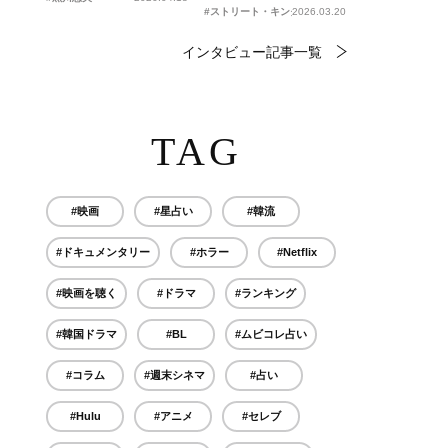
#ストリート・キングダム 自分の音を鳴らせ。
2026.03.20
インタビュー記事一覧
TAG
#映画
#星占い
#韓流
#ドキュメンタリー
#ホラー
#Netflix
#映画を聴く
#ドラマ
#ランキング
#韓国ドラマ
#BL
#ムビコレ占い
#コラム
#週末シネマ
#占い
#Hulu
#アニメ
#セレブ