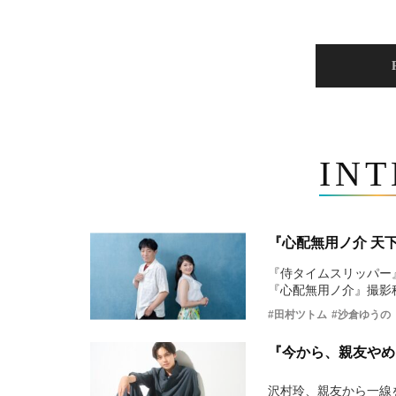
IN
『心配無用ノ介 天
『侍タイムスリッパー
『心配無用ノ介』撮影
#田村ツトム
#沙倉ゆうの
『今から、親友やめ
沢村玲、親友から一線