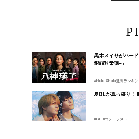
P
黒木メイサがハード
犯罪対策課–』
#Hulu
#Hulu週間ランキ
夏BLが真っ盛り！
#BL
#コントラスト