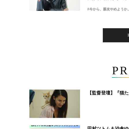
#今から、親友やめようか
PR
【監督登壇】『猫た
田村ツトム＆沙倉ゆ