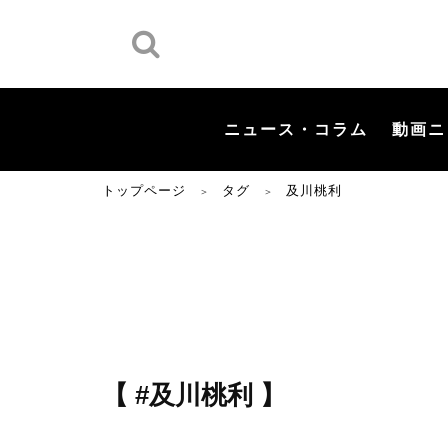
ニュース・コラム
動画ニ
トップページ
タグ
及川桃利
＞
＞
【 #及川桃利 】