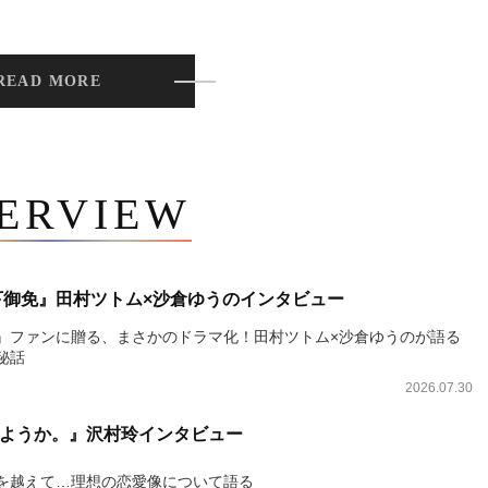
READ MORE
TERVIEW
下御免』田村ツトム×沙倉ゆうのインタビュー
』ファンに贈る、まさかのドラマ化！田村ツトム×沙倉ゆうのが語る
秘話
2026.07.30
ようか。』沢村玲インタビュー
を越えて…理想の恋愛像について語る