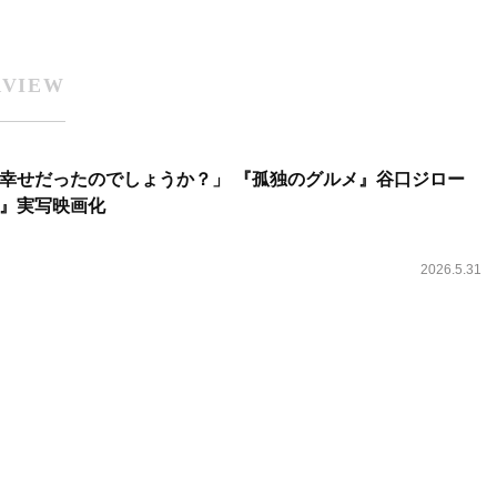
RVIEW
幸せだったのでしょうか？」 『孤独のグルメ』谷口ジロー
』実写映画化
2026.5.31