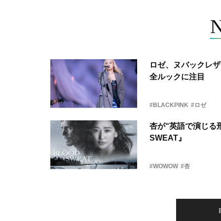
ロゼ、ヌバックレザー
全ルックに注目
#BLACKPINK
#ロゼ
杏が“英語で演じる刑
SWEAT』
#WOWOW
#杏