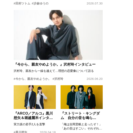
#田村ツトム
#沙倉ゆうの
2026.07.30
『今から、親友やめようか。』沢村玲インタビュー
沢村玲、親友から一線を越えて…理想の恋愛像について語る
#今から、親友やめようか。
#沢村玲
2026.06.20
『ARCO／アルコ』黒川
『ストリート・キングダ
想矢＆堀越麗禾インタビ
ム 自分の音を鳴ら
ュー
せ。』峯田和伸、若葉竜
実力派の若手2人を直撃
「俺は吉岡里帆と走ったぞ！」
也、吉岡里帆インタビュ
「あの音はすごい」それぞれの
ー
#黒川想矢
2026.04.18
忘れがたいシーンとは？