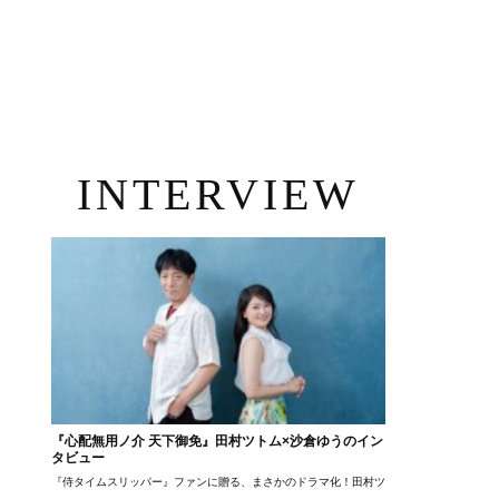
INTERVIEW
『心配無用ノ介 天下御免』田村ツトム×沙倉ゆうのイン
タビュー
『侍タイムスリッパー』ファンに贈る、まさかのドラマ化！田村ツトム×沙倉ゆうのが語