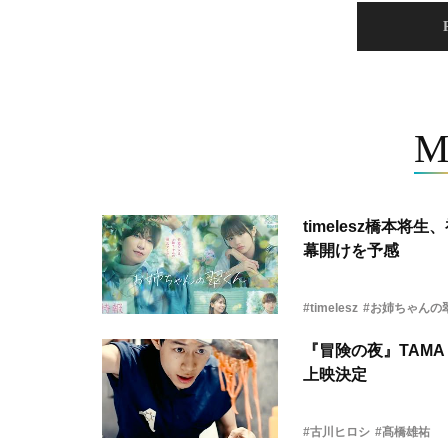
M
timelesz橋本
幕開けを予感
#timelesz
#お姉ちゃんの
『冒険の夜』TAMA 
上映決定
#古川ヒロシ
#髙橋雄祐