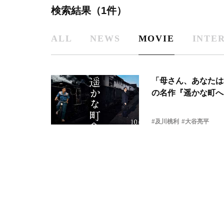
検索結果（1件）
ALL
NEWS
MOVIE
INTE
「母さん、あなたは
の名作『遥かな町へ
#及川桃利
#大谷亮平