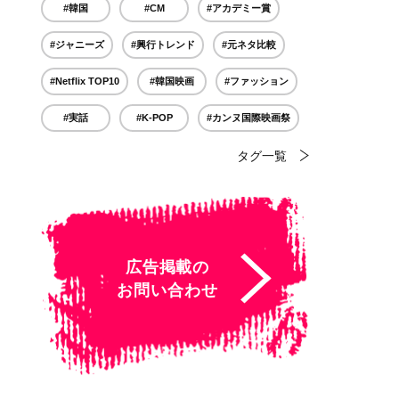
#韓国
#CM
#アカデミー賞
#ジャニーズ
#興行トレンド
#元ネタ比較
#Netflix TOP10
#韓国映画
#ファッション
#実話
#K-POP
#カンヌ国際映画祭
タグ一覧
広告掲載の
お問い合わせ