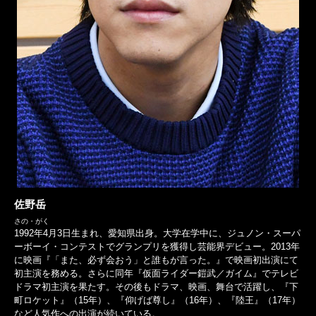
佐野岳
さの・がく
1992年4月3日生まれ、愛知県出身。大学在学中に、ジュノン・スーパ
ーボーイ・コンテストでグランプリを獲得し芸能界デビュー。2013年
に映画『「また、必ず会おう」と誰もが言った。』で映画初出演にて
初主演を務める。さらに同年『仮面ライダー鎧武／ガイム』でテレビ
ドラマ初主演を果たす。その後もドラマ、映画、舞台で活躍し、『下
町ロケット』（15年）、『仰げば尊し』（16年）、『陸王』（17年）
など人気作への出演が続いている。