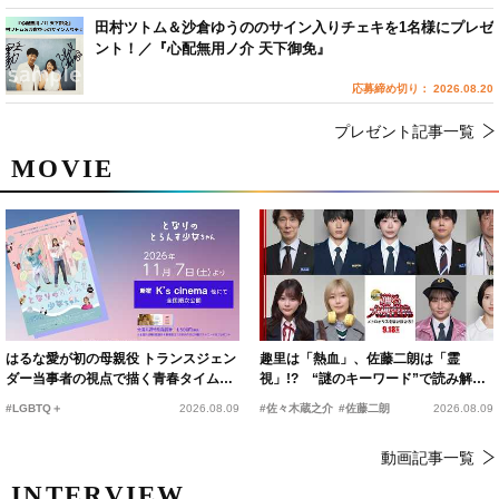
田村ツトム＆沙倉ゆうののサイン入りチェキを1名様にプレゼ
ント！／『心配無用ノ介 天下御免』
応募締め切り： 2026.08.20
プレゼント記事一覧
MOVIE
はるな愛が初の母親役 トランスジェン
趣里は「熱血」、佐藤二朗は「霊
ダー当事者の視点で描く青春タイムス
視」!? “謎のキーワード”で読み解く
リップコメディ
『踊る大捜査線 N.E.W.』新メンバー
#LGBTQ＋
2026.08.09
#佐々木蔵之介
#佐藤二朗
2026.08.09
動画記事一覧
INTERVIEW