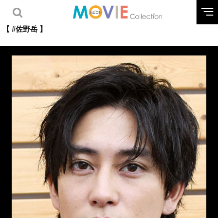
【 #佐野岳 】