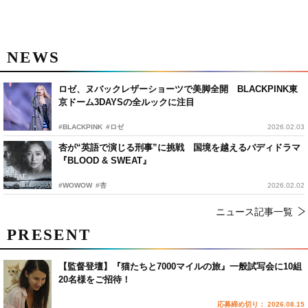
NEWS
ロゼ、ヌバックレザーショーツで美脚全開 BLACKPINK東
京ドーム3DAYSの全ルックに注目
#BLACKPINK
#ロゼ
2026.02.03
杏が“英語で演じる刑事”に挑戦 国境を越えるバディドラマ
『BLOOD & SWEAT』
#WOWOW
#杏
2026.02.02
ニュース記事一覧
PRESENT
【監督登壇】『猫たちと7000マイルの旅』一般試写会に10組
20名様をご招待！
応募締め切り： 2026.08.15