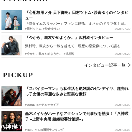
『心配無用ノ介 天下御免』田村ツトム×沙倉ゆうのインタビ
ュー
『侍タイムスリッパー』ファンに贈る、まさかのドラマ化！田村ツトム×沙倉ゆうのが語る『心配無用ノ介』撮影秘話
#田村ツトム
#沙倉ゆうの
2026.07.30
『今から、親友やめようか。』沢村玲インタビュー
沢村玲、親友から一線を越えて…理想の恋愛像について語る
#今から、親友やめようか。
#沢村玲
2026.06.20
インタビュー記事一覧
PICKUP
『スパイダーマン』も私生活も絶好調のゼンデイヤ、超売れ
っ子女優の華麗な歩みと堅実な素顔
#DUNE
#オデュッセイア
2026.08.09
黒木メイサがハードなアクションで刑事役を熱演！『八神瑛
子 –上野中央署 組織犯罪対策課–』
#Hulu
#Hulu週間ランキング
2026.08.08