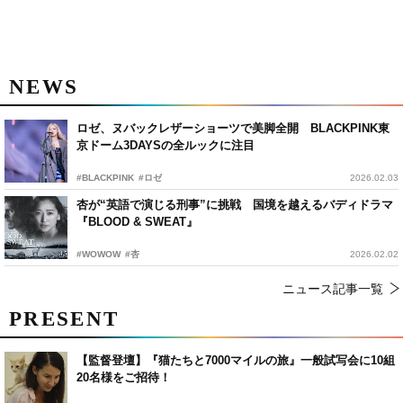
NEWS
ロゼ、ヌバックレザーショーツで美脚全開 BLACKPINK東
京ドーム3DAYSの全ルックに注目
#BLACKPINK
#ロゼ
2026.02.03
杏が“英語で演じる刑事”に挑戦 国境を越えるバディドラマ
『BLOOD & SWEAT』
#WOWOW
#杏
2026.02.02
ニュース記事一覧
PRESENT
【監督登壇】『猫たちと7000マイルの旅』一般試写会に10組
20名様をご招待！