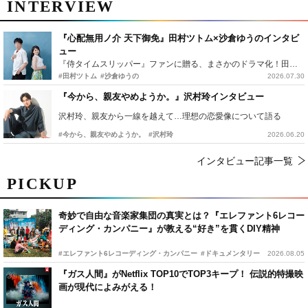
INTERVIEW
『心配無用ノ介 天下御免』田村ツトム×沙倉ゆうのインタビ
ュー
『侍タイムスリッパー』ファンに贈る、まさかのドラマ化！田村ツトム×沙倉ゆうのが語る『心配無用ノ介』撮影秘話
#田村ツトム
#沙倉ゆうの
2026.07.30
『今から、親友やめようか。』沢村玲インタビュー
沢村玲、親友から一線を越えて…理想の恋愛像について語る
#今から、親友やめようか。
#沢村玲
2026.06.20
インタビュー記事一覧
PICKUP
奇妙で自由な音楽家集団の真実とは？『エレファント6レコー
ディング・カンパニー』が教える“好き”を貫くDIY精神
#エレファント6レコーディング・カンパニー
#ドキュメンタリー
2026.08.05
『ガス人間』がNetflix TOP10でTOP3キープ！ 伝説的特撮映
画が現代によみがえる！