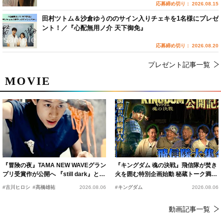
応募締め切り： 2026.08.15
田村ツトム＆沙倉ゆうののサイン入りチェキを1名様にプレゼ
ント！／『心配無用ノ介 天下御免』
応募締め切り： 2026.08.20
プレゼント記事一覧
MOVIE
『冒険の夜』TAMA NEW WAVEグラン
『キングダム 魂の決戦』飛信隊が焚き
プリ受賞作が公開へ 『still dark』と同
火を囲む特別企画始動 秘蔵トーク満載
時上映決定
の“キングダムキャンプ”開催
#古川ヒロシ
#髙橋雄祐
2026.08.06
#キングダム
2026.08.06
動画記事一覧