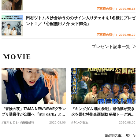
応募締め切り： 2026.08.15
田村ツトム＆沙倉ゆうののサイン入りチェキを1名様にプレゼ
ント！／『心配無用ノ介 天下御免』
応募締め切り： 2026.08.20
プレゼント記事一覧
MOVIE
『冒険の夜』TAMA NEW WAVEグラン
『キングダム 魂の決戦』飛信隊が焚き
プリ受賞作が公開へ 『still dark』と同
火を囲む特別企画始動 秘蔵トーク満載
時上映決定
の“キングダムキャンプ”開催
#古川ヒロシ
#髙橋雄祐
2026.08.06
#キングダム
2026.08.06
動画記事一覧