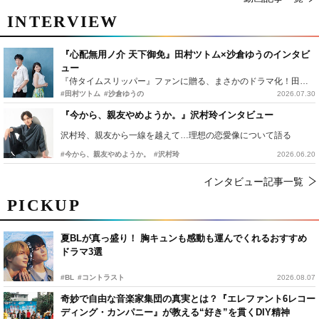
INTERVIEW
『心配無用ノ介 天下御免』田村ツトム×沙倉ゆうのインタビ
ュー
『侍タイムスリッパー』ファンに贈る、まさかのドラマ化！田村ツトム×沙倉ゆうのが語る『心配無用ノ介』撮影秘話
#田村ツトム
#沙倉ゆうの
2026.07.30
『今から、親友やめようか。』沢村玲インタビュー
沢村玲、親友から一線を越えて…理想の恋愛像について語る
#今から、親友やめようか。
#沢村玲
2026.06.20
インタビュー記事一覧
PICKUP
夏BLが真っ盛り！ 胸キュンも感動も運んでくれるおすすめ
ドラマ3選
#BL
#コントラスト
2026.08.07
奇妙で自由な音楽家集団の真実とは？『エレファント6レコー
ディング・カンパニー』が教える“好き”を貫くDIY精神