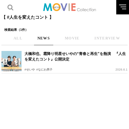
【 #人生を変えたコント 】
検索結果（1件）
ALL
NEWS
MOVIE
INTERVIEW
大橋和也、霜降り明星せいやの“青春と再生”を熱演 『人生
を変えたコント』公開決定
#せいや
#なにわ男子
2026.6.1