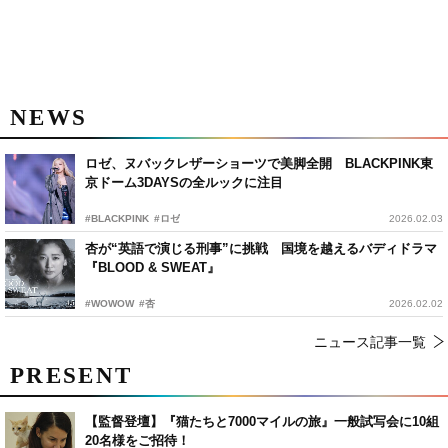
NEWS
ロゼ、ヌバックレザーショーツで美脚全開 BLACKPINK東
京ドーム3DAYSの全ルックに注目
#BLACKPINK
#ロゼ
2026.02.03
杏が“英語で演じる刑事”に挑戦 国境を越えるバディドラマ
『BLOOD & SWEAT』
#WOWOW
#杏
2026.02.02
ニュース記事一覧
PRESENT
【監督登壇】『猫たちと7000マイルの旅』一般試写会に10組
20名様をご招待！