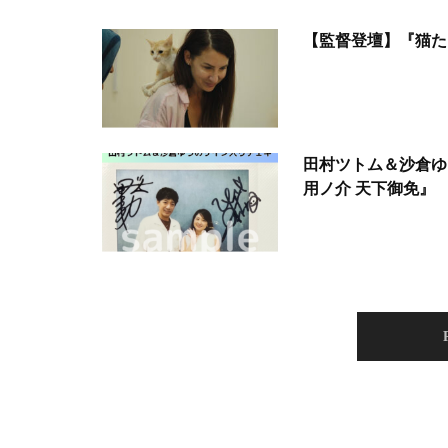
【監督登壇】『猫た
田村ツトム＆沙倉ゆ
用ノ介 天下御免』