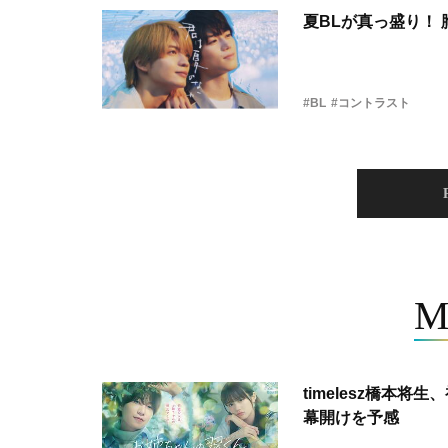
夏BLが真っ盛り！
#BL
#コントラスト
M
timelesz橋本
幕開けを予感