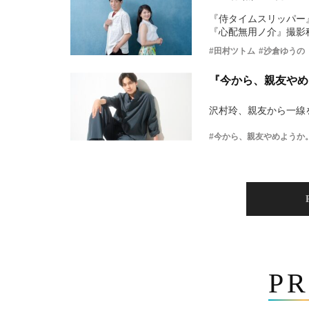
『侍タイムスリッパー
『心配無用ノ介』撮影
#田村ツトム
#沙倉ゆうの
『今から、親友やめ
沢村玲、親友から一線
#今から、親友やめようか
PR