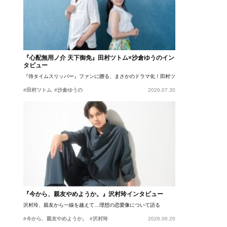
『心配無用ノ介 天下御免』田村ツトム×沙倉ゆうのイン
タビュー
『侍タイムスリッパー』ファンに贈る、まさかのドラマ化！田村ツトム×沙倉ゆうのが語
#田村ツトム
#沙倉ゆうの
2026.07.30
『今から、親友やめようか。』沢村玲インタビュー
沢村玲、親友から一線を越えて…理想の恋愛像について語る
#今から、親友やめようか。
#沢村玲
2026.06.20