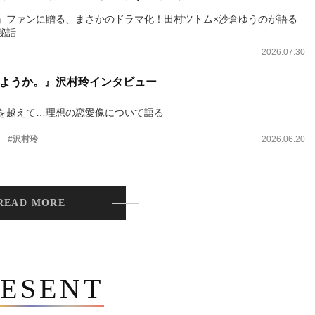
』ファンに贈る、まさかのドラマ化！田村ツトム×沙倉ゆうのが語る
秘話
2026.07.30
ようか。』沢村玲インタビュー
を越えて…理想の恋愛像について語る
。
#沢村玲
2026.06.20
READ MORE
ESENT