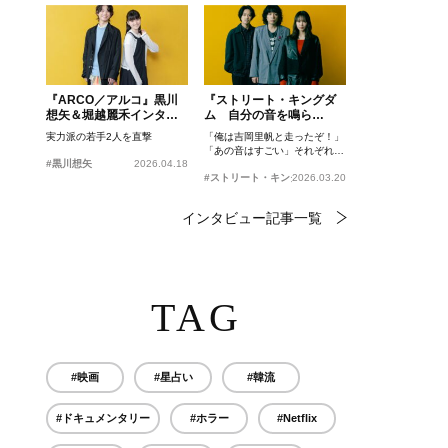
『ARCO／アルコ』黒川
『ストリート・キングダ
想矢＆堀越麗禾インタビ
ム 自分の音を鳴ら
ュー
せ。』峯田和伸、若葉竜
実力派の若手2人を直撃
「俺は吉岡里帆と走ったぞ！」
也、吉岡里帆インタビュ
「あの音はすごい」それぞれの
ー
#黒川想矢
2026.04.18
忘れがたいシーンとは？
#ストリート・キングダム 自分の音を鳴らせ。
2026.03.20
インタビュー記事一覧
TAG
#映画
#星占い
#韓流
#ドキュメンタリー
#ホラー
#Netflix