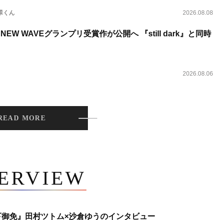
翠くん
2026.08.08
NEW WAVEグランプリ受賞作が公開へ 『still dark』と同時
2026.08.06
READ MORE
TERVIEW
下御免』田村ツトム×沙倉ゆうのインタビュー