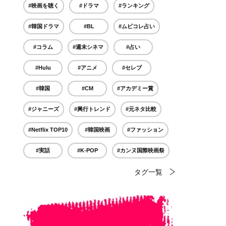
#映画を聴く
#ドラマ
#ランキング
#韓国ドラマ
#BL
#ムビコレ占い
#コラム
#週末シネマ
#占い
#Hulu
#アニメ
#セレブ
#韓国
#CM
#アカデミー賞
#ジャニーズ
#興行トレンド
#元ネタ比較
#Netflix TOP10
#韓国映画
#ファッション
#実話
#K-POP
#カンヌ国際映画祭
タグ一覧