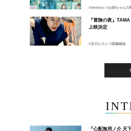
#timelesz
#お姉ちゃんの
『冒険の夜』TAMA 
上映決定
#古川ヒロシ
#髙橋雄祐
IN
『心配無用ノ介 天