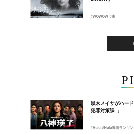
#WOWOW
#杏
P
黒木メイサがハード
犯罪対策課–』
#Hulu
#Hulu週間ランキ