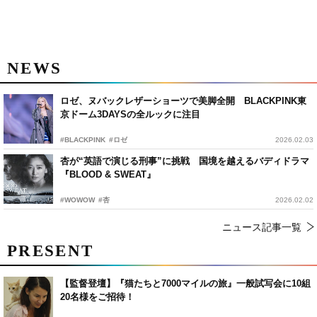
NEWS
ロゼ、ヌバックレザーショーツで美脚全開 BLACKPINK東
京ドーム3DAYSの全ルックに注目
#BLACKPINK
#ロゼ
2026.02.03
杏が“英語で演じる刑事”に挑戦 国境を越えるバディドラマ
『BLOOD & SWEAT』
#WOWOW
#杏
2026.02.02
ニュース記事一覧
PRESENT
【監督登壇】『猫たちと7000マイルの旅』一般試写会に10組
20名様をご招待！