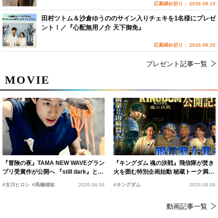
応募締め切り： 2026.08.15
田村ツトム＆沙倉ゆうののサイン入りチェキを1名様にプレゼ
ント！／『心配無用ノ介 天下御免』
応募締め切り： 2026.08.20
プレゼント記事一覧
MOVIE
『冒険の夜』TAMA NEW WAVEグラン
『キングダム 魂の決戦』飛信隊が焚き
プリ受賞作が公開へ 『still dark』と同
火を囲む特別企画始動 秘蔵トーク満載
時上映決定
の“キングダムキャンプ”開催
#古川ヒロシ
#髙橋雄祐
2026.08.06
#キングダム
2026.08.06
動画記事一覧