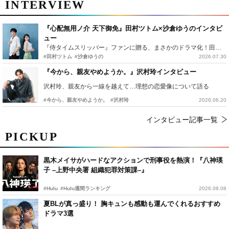
INTERVIEW
『心配無用ノ介 天下御免』田村ツトム×沙倉ゆうのインタビ
ュー
『侍タイムスリッパー』ファンに贈る、まさかのドラマ化！田村ツトム×沙倉ゆうのが語る『心配無用ノ介』撮影秘話
#田村ツトム
#沙倉ゆうの
2026.07.30
『今から、親友やめようか。』沢村玲インタビュー
沢村玲、親友から一線を越えて…理想の恋愛像について語る
#今から、親友やめようか。
#沢村玲
2026.06.20
インタビュー記事一覧
PICKUP
黒木メイサがハードなアクションで刑事役を熱演！『八神瑛
子 –上野中央署 組織犯罪対策課–』
#Hulu
#Hulu週間ランキング
2026.08.08
夏BLが真っ盛り！ 胸キュンも感動も運んでくれるおすすめ
ドラマ3選