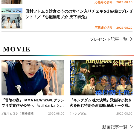
応募締め切り： 2026.08.15
田村ツトム＆沙倉ゆうののサイン入りチェキを1名様にプレゼ
ント！／『心配無用ノ介 天下御免』
応募締め切り： 2026.08.20
プレゼント記事一覧
MOVIE
『冒険の夜』TAMA NEW WAVEグラン
『キングダム 魂の決戦』飛信隊が焚き
プリ受賞作が公開へ 『still dark』と同
火を囲む特別企画始動 秘蔵トーク満載
時上映決定
の“キングダムキャンプ”開催
#古川ヒロシ
#髙橋雄祐
2026.08.06
#キングダム
2026.08.06
動画記事一覧