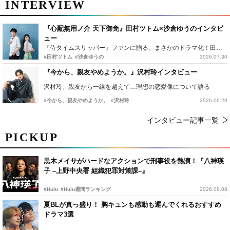
INTERVIEW
『心配無用ノ介 天下御免』田村ツトム×沙倉ゆうのインタビ
ュー
『侍タイムスリッパー』ファンに贈る、まさかのドラマ化！田村ツトム×沙倉ゆうのが語る『心配無用ノ介』撮影秘話
#田村ツトム
#沙倉ゆうの
2026.07.30
『今から、親友やめようか。』沢村玲インタビュー
沢村玲、親友から一線を越えて…理想の恋愛像について語る
#今から、親友やめようか。
#沢村玲
2026.06.20
インタビュー記事一覧
PICKUP
黒木メイサがハードなアクションで刑事役を熱演！『八神瑛
子 –上野中央署 組織犯罪対策課–』
#Hulu
#Hulu週間ランキング
2026.08.08
夏BLが真っ盛り！ 胸キュンも感動も運んでくれるおすすめ
ドラマ3選