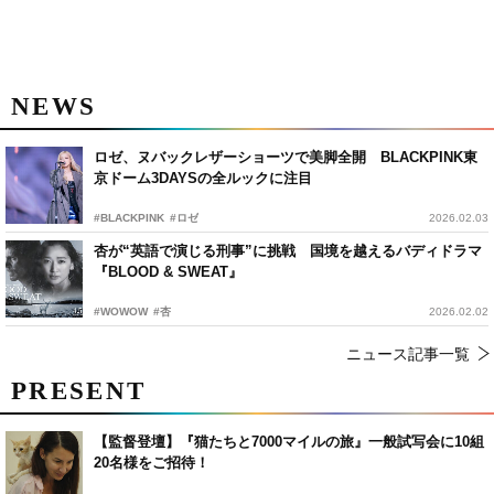
NEWS
ロゼ、ヌバックレザーショーツで美脚全開 BLACKPINK東
京ドーム3DAYSの全ルックに注目
#BLACKPINK
#ロゼ
2026.02.03
杏が“英語で演じる刑事”に挑戦 国境を越えるバディドラマ
『BLOOD & SWEAT』
#WOWOW
#杏
2026.02.02
ニュース記事一覧
PRESENT
【監督登壇】『猫たちと7000マイルの旅』一般試写会に10組
20名様をご招待！