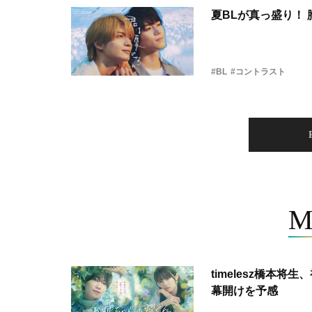
夏BLが真っ盛り！
#BL
#コントラスト
M
timelesz橋本
幕開けを予感