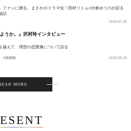
』ファンに贈る、まさかのドラマ化！田村ツトム×沙倉ゆうのが語る
秘話
2026.07.30
ようか。』沢村玲インタビュー
を越えて…理想の恋愛像について語る
。
#沢村玲
2026.06.20
READ MORE
ESENT