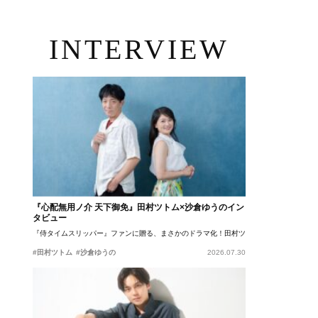
INTERVIEW
『心配無用ノ介 天下御免』田村ツトム×沙倉ゆうのイン
タビュー
『侍タイムスリッパー』ファンに贈る、まさかのドラマ化！田村ツトム×沙倉ゆうのが語
#田村ツトム
#沙倉ゆうの
2026.07.30