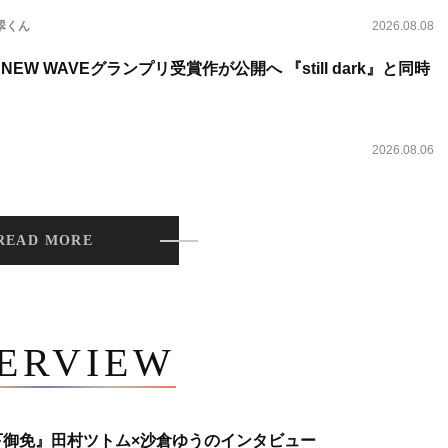
翠くん
2026.08.08
NEW WAVEグランプリ受賞作が公開へ 『still dark』と同時
2026.08.06
READ MORE
TERVIEW
下御免』田村ツトム×沙倉ゆうのインタビュー