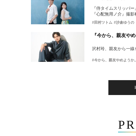
『侍タイムスリッパー
『心配無用ノ介』撮影
#田村ツトム
#沙倉ゆうの
『今から、親友やめ
沢村玲、親友から一線
#今から、親友やめようか
PR