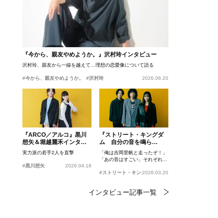
『今から、親友やめようか。』沢村玲インタビュー
沢村玲、親友から一線を越えて…理想の恋愛像について語る
#今から、親友やめようか。
#沢村玲
2026.06.20
『ARCO／アルコ』黒川
『ストリート・キングダ
想矢＆堀越麗禾インタビ
ム 自分の音を鳴ら
ュー
せ。』峯田和伸、若葉竜
実力派の若手2人を直撃
「俺は吉岡里帆と走ったぞ！」
也、吉岡里帆インタビュ
「あの音はすごい」それぞれの
ー
#黒川想矢
2026.04.18
忘れがたいシーンとは？
#ストリート・キングダム 自分の音を鳴らせ。
2026.03.20
インタビュー記事一覧