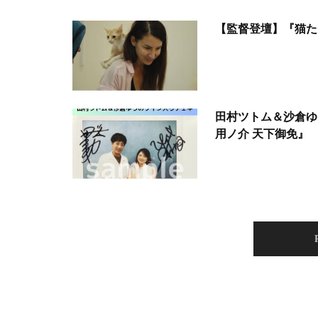
【監督登壇】『猫た
田村ツトム＆沙倉ゆ
用ノ介 天下御免』