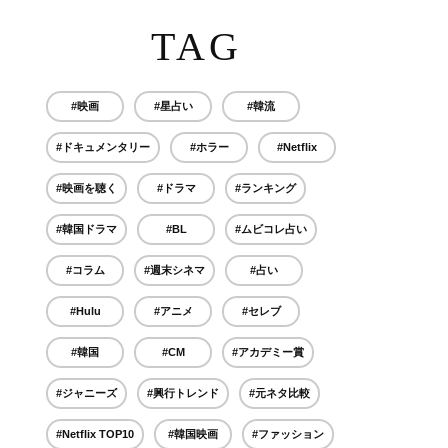
TAG
#映画
#星占い
#韓流
#ドキュメンタリー
#ホラー
#Netflix
#映画を聴く
#ドラマ
#ランキング
#韓国ドラマ
#BL
#ムビコレ占い
#コラム
#週末シネマ
#占い
#Hulu
#アニメ
#セレブ
#韓国
#CM
#アカデミー賞
#ジャニーズ
#興行トレンド
#元ネタ比較
#Netflix TOP10
#韓国映画
#ファッション