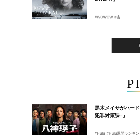
#WOWOW
#杏
P
黒木メイサがハード
犯罪対策課–』
#Hulu
#Hulu週間ランキ