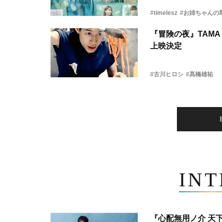
#timelesz
#お姉ちゃんの
『冒険の夜』TAMA 
上映決定
#古川ヒロシ
#髙橋雄祐
IN
『心配無用ノ介 天