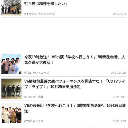
打ち勝つ精神を残したい」
#イケメン
#ジャニーズ
2021.11.1
今夜19時放送！ V6出演『学校へ行こう！』3時間生特番、人
気企画が大復活！
#TBS
#ジャニーズ
2021.10.26
V6解散前最後の生パフォーマンスを見逃すな！ 『CDTVライ
ブ！ライブ！』10月25日出演決定
#TBS
#三宅健
2021.10.5
V6の冠番組『学校へ行こう！』3時間生放送SP、10月26日放
送！
#TBS
#ドラマ
2021.9.27