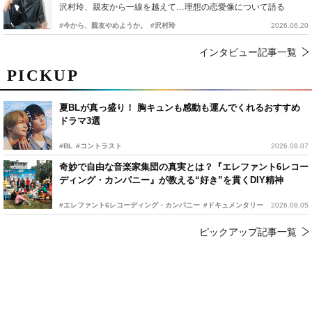
沢村玲、親友から一線を越えて…理想の恋愛像について語る
#今から、親友やめようか。
#沢村玲
2026.06.20
インタビュー記事一覧
PICKUP
夏BLが真っ盛り！ 胸キュンも感動も運んでくれるおすすめ
ドラマ3選
#BL
#コントラスト
2026.08.07
奇妙で自由な音楽家集団の真実とは？『エレファント6レコー
ディング・カンパニー』が教える“好き”を貫くDIY精神
#エレファント6レコーディング・カンパニー
#ドキュメンタリー
2026.08.05
ピックアップ記事一覧