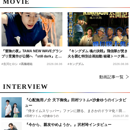
MOVIE
『冒険の夜』TAMA NEW WAVEグラン
『キングダム 魂の決戦』飛信隊が焚き
プリ受賞作が公開へ 『still dark』と同
火を囲む特別企画始動 秘蔵トーク満載
時上映決定
の“キングダムキャンプ”開催
#古川ヒロシ
#髙橋雄祐
2026.08.06
#キングダム
2026.08.06
動画記事一覧
INTERVIEW
『心配無用ノ介 天下御免』田村ツトム×沙倉ゆうのインタビ
ュー
『侍タイムスリッパー』ファンに贈る、まさかのドラマ化！田村ツトム×沙倉ゆうのが語る『心配無用ノ介』撮影秘話
#田村ツトム
#沙倉ゆうの
2026.07.30
『今から、親友やめようか。』沢村玲インタビュー