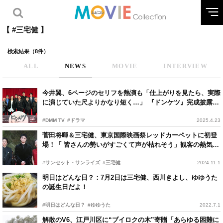
【 #三宅健 】
検索結果（8件）
ALL
NEWS
MOVIE
INTERVIEW
今井翼、6ページのセリフを熱演も「仕上がりを見たら、実際
に演じていた尺よりかなり短く…」 『ドンケツ』完成披露試
写会
#DMM TV
#ドラマ
2025.4.23
菅田将暉＆三宅健、東京国際映画祭レッドカーペットに初登
場！「 皆さんの勢いがすごくて声が枯れそう」観客の熱気と
大歓声に大興奮
#サンセット・サンライズ
#三宅健
2024.11.1
明日はどんな日？：7月2日は三宅健、西川きよし、ゆゆうた
の誕生日だよ！
#明日はどんな日？
#ゆゆうた
2022.7.1
解散のV6、江戸川区に“ブイロクの木”寄贈「あらゆる困難に