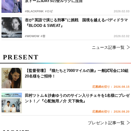
京ドーム3DAYSの全ルックに注目
#BLACKPINK
#ロゼ
2026.02.03
杏が“英語で演じる刑事”に挑戦 国境を越えるバディドラマ
『BLOOD & SWEAT』
#WOWOW
#杏
2026.02.02
ニュース記事一覧
PRESENT
【監督登壇】『猫たちと7000マイルの旅』一般試写会に10組
20名様をご招待！
応募締め切り： 2026.08.15
田村ツトム＆沙倉ゆうののサイン入りチェキを1名様にプレゼ
ント！／『心配無用ノ介 天下御免』
応募締め切り： 2026.08.20
プレゼント記事一覧