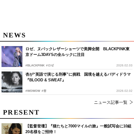
NEWS
ロゼ、ヌバックレザーショーツで美脚全開 BLACKPINK東
京ドーム3DAYSの全ルックに注目
#BLACKPINK
#ロゼ
2026.02.03
杏が“英語で演じる刑事”に挑戦 国境を越えるバディドラマ
『BLOOD & SWEAT』
#WOWOW
#杏
2026.02.02
ニュース記事一覧
PRESENT
【監督登壇】『猫たちと7000マイルの旅』一般試写会に10組
20名様をご招待！