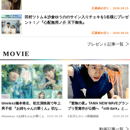
応募締め切り： 2026.08.15
田村ツトム＆沙倉ゆうののサイン入りチェキを1名様にプレゼ
ント！／『心配無用ノ介 天下御免』
応募締め切り： 2026.08.20
プレゼント記事一覧
MOVIE
timelesz橋本将生、初主演映画で年上
『冒険の夜』TAMA NEW WAVEグラン
男子役 『お姉ちゃんの翠くん』切ない
プリ受賞作が公開へ 『still dark』と同
恋の幕開けを予感
時上映決定
#timelesz
#お姉ちゃんの翠くん
2026.08.08
#古川ヒロシ
#髙橋雄祐
2026.08.06
動画記事一覧