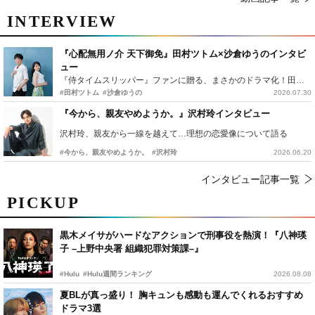
INTERVIEW
『心配無用ノ介 天下御免』田村ツトム×沙倉ゆうのインタビ
ュー
『侍タイムスリッパー』ファンに贈る、まさかのドラマ化！田村ツトム×沙倉ゆうのが語る『心配無用ノ介』撮影秘話
#田村ツトム
#沙倉ゆうの
2026.07.30
『今から、親友やめようか。』沢村玲インタビュー
沢村玲、親友から一線を越えて…理想の恋愛像について語る
#今から、親友やめようか。
#沢村玲
2026.06.20
インタビュー記事一覧
PICKUP
黒木メイサがハードなアクションで刑事役を熱演！『八神瑛
子 –上野中央署 組織犯罪対策課–』
#Hulu
#Hulu週間ランキング
2026.08.08
夏BLが真っ盛り！ 胸キュンも感動も運んでくれるおすすめ
ドラマ3選