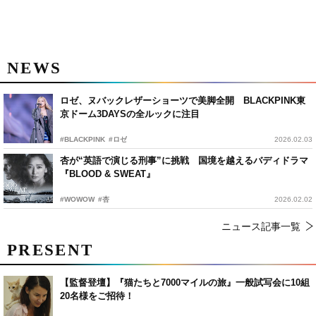
NEWS
ロゼ、ヌバックレザーショーツで美脚全開 BLACKPINK東
京ドーム3DAYSの全ルックに注目
#BLACKPINK
#ロゼ
2026.02.03
杏が“英語で演じる刑事”に挑戦 国境を越えるバディドラマ
『BLOOD & SWEAT』
#WOWOW
#杏
2026.02.02
ニュース記事一覧
PRESENT
【監督登壇】『猫たちと7000マイルの旅』一般試写会に10組
20名様をご招待！