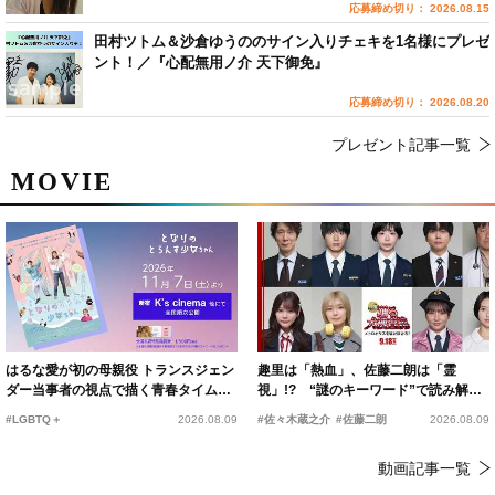
応募締め切り： 2026.08.15
田村ツトム＆沙倉ゆうののサイン入りチェキを1名様にプレゼ
ント！／『心配無用ノ介 天下御免』
応募締め切り： 2026.08.20
プレゼント記事一覧
MOVIE
はるな愛が初の母親役 トランスジェン
趣里は「熱血」、佐藤二朗は「霊
ダー当事者の視点で描く青春タイムス
視」!? “謎のキーワード”で読み解く
リップコメディ
『踊る大捜査線 N.E.W.』新メンバー
#LGBTQ＋
2026.08.09
#佐々木蔵之介
#佐藤二朗
2026.08.09
動画記事一覧