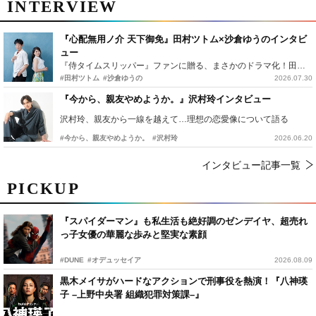
INTERVIEW
『心配無用ノ介 天下御免』田村ツトム×沙倉ゆうのインタビ
ュー
『侍タイムスリッパー』ファンに贈る、まさかのドラマ化！田村ツトム×沙倉ゆうのが語る『心配無用ノ介』撮影秘話
#田村ツトム
#沙倉ゆうの
2026.07.30
『今から、親友やめようか。』沢村玲インタビュー
沢村玲、親友から一線を越えて…理想の恋愛像について語る
#今から、親友やめようか。
#沢村玲
2026.06.20
インタビュー記事一覧
PICKUP
『スパイダーマン』も私生活も絶好調のゼンデイヤ、超売れ
っ子女優の華麗な歩みと堅実な素顔
#DUNE
#オデュッセイア
2026.08.09
黒木メイサがハードなアクションで刑事役を熱演！『八神瑛
子 –上野中央署 組織犯罪対策課–』