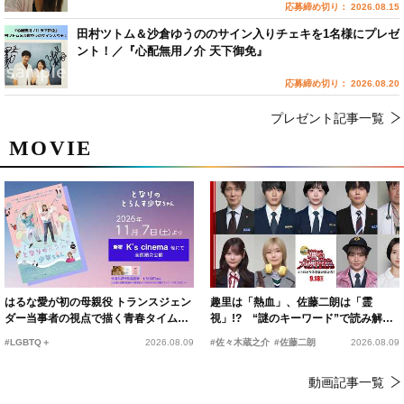
応募締め切り： 2026.08.15
田村ツトム＆沙倉ゆうののサイン入りチェキを1名様にプレゼ
ント！／『心配無用ノ介 天下御免』
応募締め切り： 2026.08.20
プレゼント記事一覧
MOVIE
はるな愛が初の母親役 トランスジェン
趣里は「熱血」、佐藤二朗は「霊
ダー当事者の視点で描く青春タイムス
視」!? “謎のキーワード”で読み解く
リップコメディ
『踊る大捜査線 N.E.W.』新メンバー
#LGBTQ＋
2026.08.09
#佐々木蔵之介
#佐藤二朗
2026.08.09
動画記事一覧