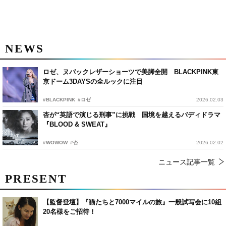
NEWS
ロゼ、ヌバックレザーショーツで美脚全開 BLACKPINK東
京ドーム3DAYSの全ルックに注目
#BLACKPINK
#ロゼ
2026.02.03
杏が“英語で演じる刑事”に挑戦 国境を越えるバディドラマ
『BLOOD & SWEAT』
#WOWOW
#杏
2026.02.02
ニュース記事一覧
PRESENT
【監督登壇】『猫たちと7000マイルの旅』一般試写会に10組
20名様をご招待！