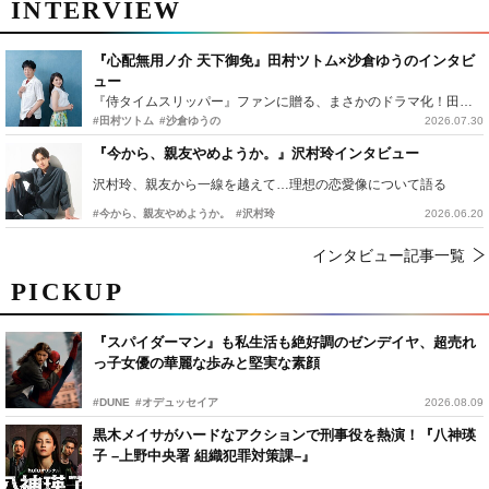
INTERVIEW
『心配無用ノ介 天下御免』田村ツトム×沙倉ゆうのインタビ
ュー
『侍タイムスリッパー』ファンに贈る、まさかのドラマ化！田村ツトム×沙倉ゆうのが語る『心配無用ノ介』撮影秘話
#田村ツトム
#沙倉ゆうの
2026.07.30
『今から、親友やめようか。』沢村玲インタビュー
沢村玲、親友から一線を越えて…理想の恋愛像について語る
#今から、親友やめようか。
#沢村玲
2026.06.20
インタビュー記事一覧
PICKUP
『スパイダーマン』も私生活も絶好調のゼンデイヤ、超売れ
っ子女優の華麗な歩みと堅実な素顔
#DUNE
#オデュッセイア
2026.08.09
黒木メイサがハードなアクションで刑事役を熱演！『八神瑛
子 –上野中央署 組織犯罪対策課–』