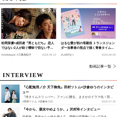
松岡茉優×成田凌『男ともだち』 恋人
はるな愛が初の母親役 トランスジェン
ではない2人が紡ぐ曖昧で切ない予告
ダー当事者の視点で描く青春タイムス
編解禁
リップコメディ
#chilldspot
#三島有紀子
2026.08.10
#LGBTQ＋
2026.08.09
動画記事一覧
INTERVIEW
『心配無用ノ介 天下御免』田村ツトム×沙倉ゆうのインタビ
ュー
『侍タイムスリッパー』ファンに贈る、まさかのドラマ化！田村ツトム×沙倉ゆうのが語る『心配無用ノ介』撮影秘話
#田村ツトム
#沙倉ゆうの
2026.07.30
『今から、親友やめようか。』沢村玲インタビュー
沢村玲、親友から一線を越えて…理想の恋愛像について語る