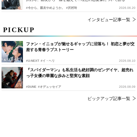
#今から、親友やめようか。
#沢村玲
2026.06.20
インタビュー記事一覧
PICKUP
ファン・イニョプが魅せるギャップに沼落ち！ 初恋と夢が交
差する青春ラブストーリー
#U-NEXT
#イ・ヘリ
2026.08.10
『スパイダーマン』も私生活も絶好調のゼンデイヤ、超売れ
っ子女優の華麗な歩みと堅実な素顔
#DUNE
#オデュッセイア
2026.08.09
ピックアップ記事一覧