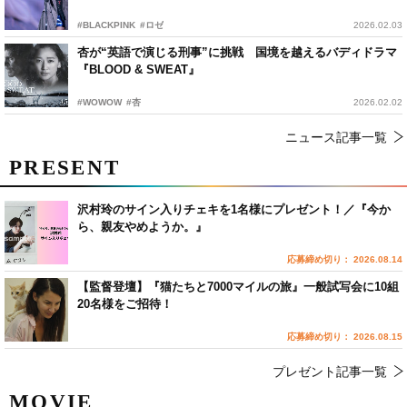
#BLACKPINK
#ロゼ
2026.02.03
杏が“英語で演じる刑事”に挑戦 国境を越えるバディドラマ
『BLOOD & SWEAT』
#WOWOW
#杏
2026.02.02
ニュース記事一覧
PRESENT
沢村玲のサイン入りチェキを1名様にプレゼント！／『今か
ら、親友やめようか。』
応募締め切り： 2026.08.14
【監督登壇】『猫たちと7000マイルの旅』一般試写会に10組
20名様をご招待！
応募締め切り： 2026.08.15
プレゼント記事一覧
MOVIE