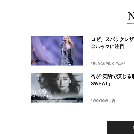
ロゼ、ヌバックレザー
全ルックに注目
#BLACKPINK
#ロゼ
杏が“英語で演じる刑
SWEAT』
#WOWOW
#杏