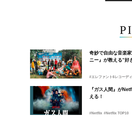
P
奇妙で自由な音楽家
ニー』が教える“好き
#エレファント6レコーデ
『ガス人間』がNetf
える！
#Netflix
#Netflix TOP10