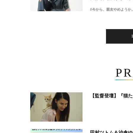
#今から、親友やめようか
PR
【監督登壇】『猫た
田村ツトム＆沙倉ゆ