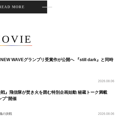
READ MORE
OVIE
NEW WAVEグランプリ受賞作が公開へ 『still dark』と同時
2026.08.06
決戦』飛信隊が焚き火を囲む特別企画始動 秘蔵トーク満載
ンプ”開催
 魂の決戦
2026.08.06