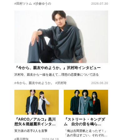
#田村ツトム
#沙倉ゆうの
2026.07.30
『今から、親友やめようか。』沢村玲インタビュー
沢村玲、親友から一線を越えて…理想の恋愛像について語る
#今から、親友やめようか。
#沢村玲
2026.06.20
『ARCO／アルコ』黒川
『ストリート・キングダ
想矢＆堀越麗禾インタビ
ム 自分の音を鳴ら
ュー
せ。』峯田和伸、若葉竜
実力派の若手2人を直撃
「俺は吉岡里帆と走ったぞ！」
也、吉岡里帆インタビュ
「あの音はすごい」それぞれの
ー
#黒川想矢
2026.04.18
忘れがたいシーンとは？