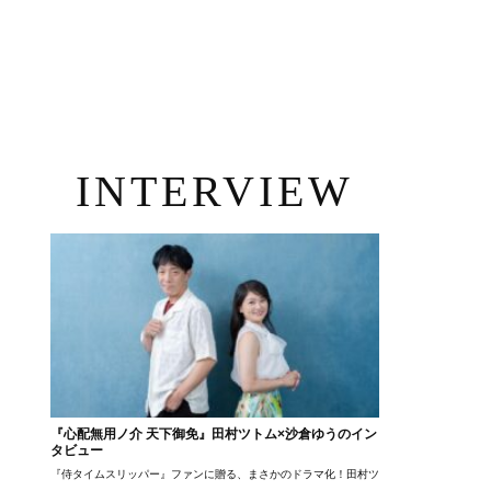
INTERVIEW
『心配無用ノ介 天下御免』田村ツトム×沙倉ゆうのイン
タビュー
『侍タイムスリッパー』ファンに贈る、まさかのドラマ化！田村ツトム×沙倉ゆうのが語