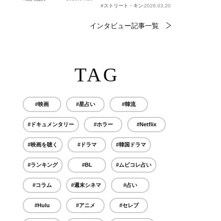
#ストリート・キングダム 自分の音を鳴らせ。
2026.03.20
インタビュー記事一覧
TAG
#映画
#星占い
#韓流
#ドキュメンタリー
#ホラー
#Netflix
#映画を聴く
#ドラマ
#韓国ドラマ
#ランキング
#BL
#ムビコレ占い
#コラム
#週末シネマ
#占い
#Hulu
#アニメ
#セレブ