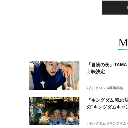
M
『冒険の夜』TAMA 
上映決定
#古川ヒロシ
#髙橋雄祐
『キングダム 魂の
の“キングダムキャ
#キングダム
#キングダム