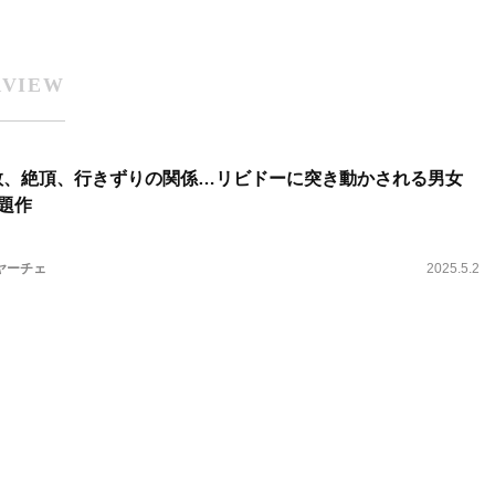
RVIEW
教、絶頂、行きずりの関係…リビドーに突き動かされる男女
題作
ヤーチェ
2025.5.2