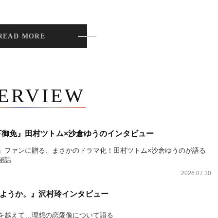
READ MORE
TERVIEW
下御免』田村ツトム×沙倉ゆうのインタビュー
』ファンに贈る、まさかのドラマ化！田村ツトム×沙倉ゆうのが語る
秘話
2026.07.30
ようか。』沢村玲インタビュー
を越えて…理想の恋愛像について語る