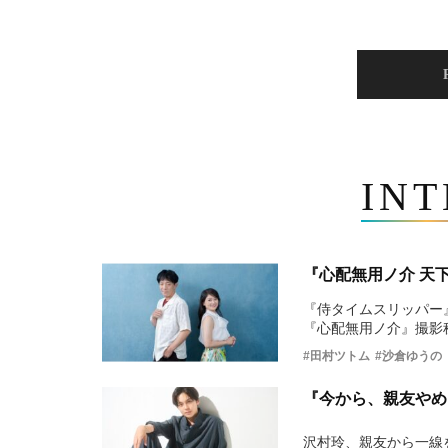
IN
『心配無用ノ介 天
『侍タイムスリッパー
『心配無用ノ介』撮影
#田村ツトム
#沙倉ゆうの
『今から、親友やめ
沢村玲、親友から一線