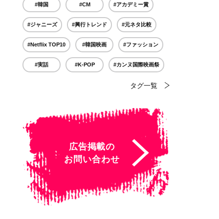
#韓国
#CM
#アカデミー賞
#ジャニーズ
#興行トレンド
#元ネタ比較
#Netflix TOP10
#韓国映画
#ファッション
#実話
#K-POP
#カンヌ国際映画祭
タグ一覧
広告掲載の
お問い合わせ