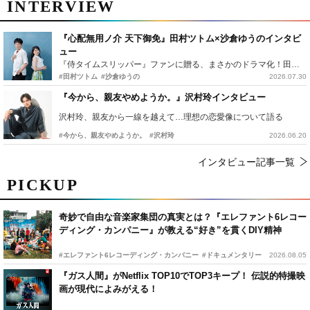
INTERVIEW
『心配無用ノ介 天下御免』田村ツトム×沙倉ゆうのインタビ
ュー
『侍タイムスリッパー』ファンに贈る、まさかのドラマ化！田村ツトム×沙倉ゆうのが語る『心配無用ノ介』撮影秘話
#田村ツトム
#沙倉ゆうの
2026.07.30
『今から、親友やめようか。』沢村玲インタビュー
沢村玲、親友から一線を越えて…理想の恋愛像について語る
#今から、親友やめようか。
#沢村玲
2026.06.20
インタビュー記事一覧
PICKUP
奇妙で自由な音楽家集団の真実とは？『エレファント6レコー
ディング・カンパニー』が教える“好き”を貫くDIY精神
#エレファント6レコーディング・カンパニー
#ドキュメンタリー
2026.08.05
『ガス人間』がNetflix TOP10でTOP3キープ！ 伝説的特撮映
画が現代によみがえる！