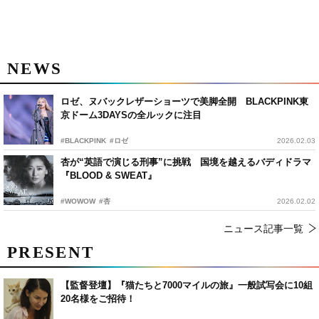
NEWS
ロゼ、ヌバックレザーショーツで美脚全開 BLACKPINK東
京ドーム3DAYSの全ルックに注目
#BLACKPINK
#ロゼ
2026.02.03
杏が“英語で演じる刑事”に挑戦 国境を越えるバディドラマ
『BLOOD & SWEAT』
#WOWOW
#杏
2026.02.02
ニュース記事一覧
PRESENT
【監督登壇】『猫たちと7000マイルの旅』一般試写会に10組
20名様をご招待！