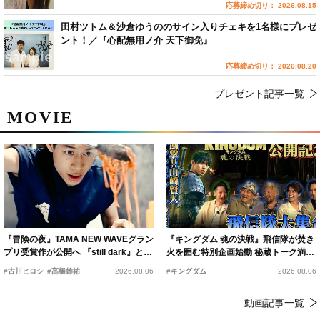
応募締め切り： 2026.08.15
田村ツトム＆沙倉ゆうののサイン入りチェキを1名様にプレゼ
ント！／『心配無用ノ介 天下御免』
応募締め切り： 2026.08.20
プレゼント記事一覧
MOVIE
『冒険の夜』TAMA NEW WAVEグラン
『キングダム 魂の決戦』飛信隊が焚き
プリ受賞作が公開へ 『still dark』と同
火を囲む特別企画始動 秘蔵トーク満載
時上映決定
の“キングダムキャンプ”開催
#古川ヒロシ
#髙橋雄祐
2026.08.06
#キングダム
2026.08.06
動画記事一覧