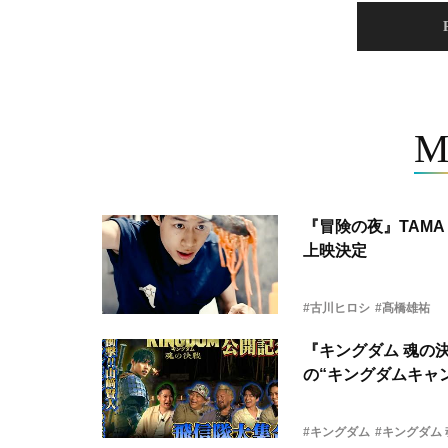
M
『冒険の夜』TAMA 
上映決定
#古川ヒロシ
#髙橋雄祐
『キングダム 魂の
の“キングダムキャ
#キングダム
#キングダム