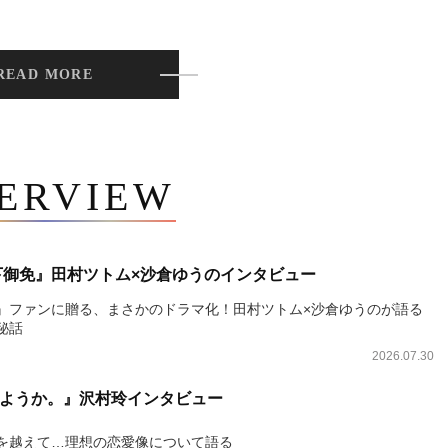
READ MORE
TERVIEW
下御免』田村ツトム×沙倉ゆうのインタビュー
』ファンに贈る、まさかのドラマ化！田村ツトム×沙倉ゆうのが語る
秘話
2026.07.30
ようか。』沢村玲インタビュー
を越えて…理想の恋愛像について語る