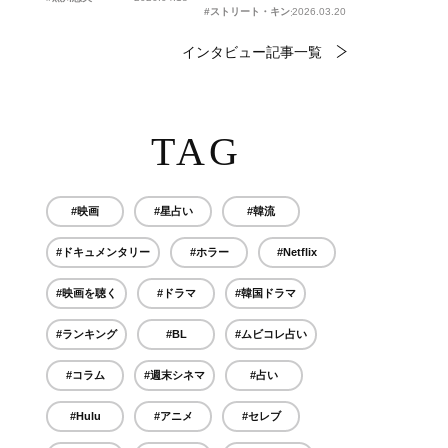
#ストリート・キングダム 自分の音を鳴らせ。
2026.03.20
インタビュー記事一覧
TAG
#映画
#星占い
#韓流
#ドキュメンタリー
#ホラー
#Netflix
#映画を聴く
#ドラマ
#韓国ドラマ
#ランキング
#BL
#ムビコレ占い
#コラム
#週末シネマ
#占い
#Hulu
#アニメ
#セレブ