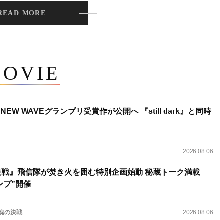
READ MORE
OVIE
NEW WAVEグランプリ受賞作が公開へ 『still dark』と同時
2026.08.06
決戦』飛信隊が焚き火を囲む特別企画始動 秘蔵トーク満載
ンプ”開催
 魂の決戦
2026.08.06