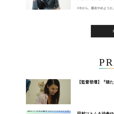
#今から、親友やめようか
PR
【監督登壇】『猫た
田村ツトム＆沙倉ゆ