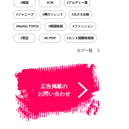
#韓国
#CM
#アカデミー賞
#ジャニーズ
#興行トレンド
#元ネタ比較
#Netflix TOP10
#韓国映画
#ファッション
#実話
#K-POP
#カンヌ国際映画祭
タグ一覧
広告掲載の
お問い合わせ