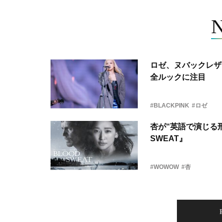
ロゼ、ヌバックレザー
全ルックに注目
#BLACKPINK
#ロゼ
杏が“英語で演じる刑
SWEAT』
#WOWOW
#杏