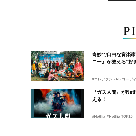
P
奇妙で自由な音楽家
ニー』が教える“好き
#エレファント6レコーデ
『ガス人間』がNetf
える！
#Netflix
#Netflix TOP10