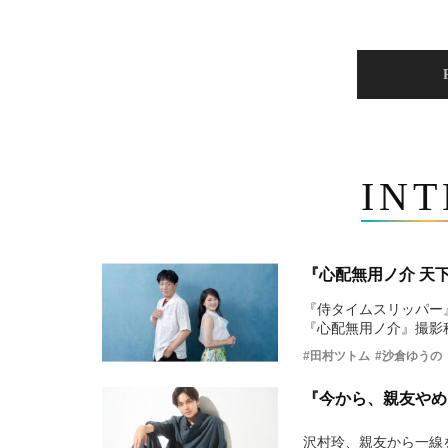
IN
『心配無用ノ介 天
『侍タイムスリッパー
『心配無用ノ介』撮影
#田村ツトム
#沙倉ゆうの
『今から、親友やめ
沢村玲、親友から一線