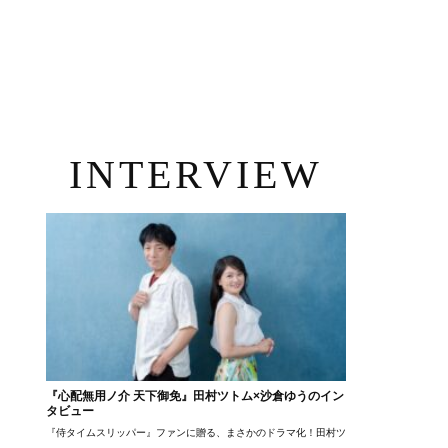
INTERVIEW
『心配無用ノ介 天下御免』田村ツトム×沙倉ゆうのイン
タビュー
『侍タイムスリッパー』ファンに贈る、まさかのドラマ化！田村ツトム×沙倉ゆうのが語