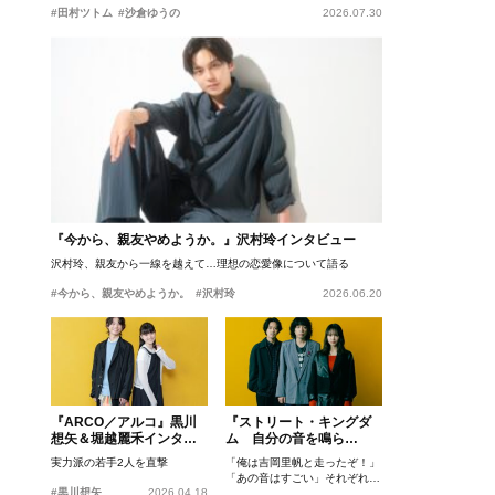
#田村ツトム
#沙倉ゆうの
2026.07.30
『今から、親友やめようか。』沢村玲インタビュー
沢村玲、親友から一線を越えて…理想の恋愛像について語る
#今から、親友やめようか。
#沢村玲
2026.06.20
『ARCO／アルコ』黒川
『ストリート・キングダ
想矢＆堀越麗禾インタビ
ム 自分の音を鳴ら
ュー
せ。』峯田和伸、若葉竜
実力派の若手2人を直撃
「俺は吉岡里帆と走ったぞ！」
也、吉岡里帆インタビュ
「あの音はすごい」それぞれの
ー
#黒川想矢
2026.04.18
忘れがたいシーンとは？