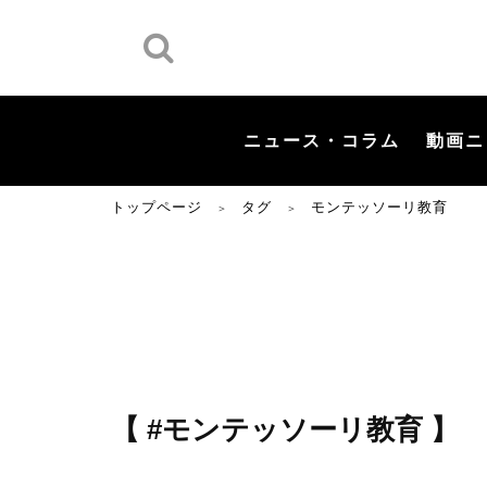
ニュース・コラム
動画ニ
トップページ
タグ
モンテッソーリ教育
＞
＞
【 #モンテッソーリ教育 】