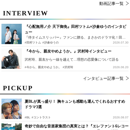
動画記事一覧
INTERVIEW
『心配無用ノ介 天下御免』田村ツトム×沙倉ゆうのインタビ
ュー
『侍タイムスリッパー』ファンに贈る、まさかのドラマ化！田村ツトム×沙倉ゆうのが語る『心配無用ノ介』撮影秘話
#田村ツトム
#沙倉ゆうの
2026.07.30
『今から、親友やめようか。』沢村玲インタビュー
沢村玲、親友から一線を越えて…理想の恋愛像について語る
#今から、親友やめようか。
#沢村玲
2026.06.20
インタビュー記事一覧
PICKUP
夏BLが真っ盛り！ 胸キュンも感動も運んでくれるおすすめ
ドラマ3選
#BL
#コントラスト
2026.08.07
奇妙で自由な音楽家集団の真実とは？『エレファント6レコー