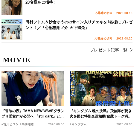
20名様をご招待！
応募締め切り： 2026.08.15
田村ツトム＆沙倉ゆうののサイン入りチェキを1名様にプレゼ
ント！／『心配無用ノ介 天下御免』
応募締め切り： 2026.08.20
プレゼント記事一覧
MOVIE
『冒険の夜』TAMA NEW WAVEグラン
『キングダム 魂の決戦』飛信隊が焚き
プリ受賞作が公開へ 『still dark』と同
火を囲む特別企画始動 秘蔵トーク満載
時上映決定
の“キングダムキャンプ”開催
#古川ヒロシ
#髙橋雄祐
2026.08.06
#キングダム
2026.08.06