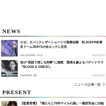
NEWS
ロゼ、ヌバックレザーショーツで美脚全開 BLACKPINK東
京ドーム3DAYSの全ルックに注目
#BLACKPINK
#ロゼ
2026.02.03
杏が“英語で演じる刑事”に挑戦 国境を越えるバディドラマ
『BLOOD & SWEAT』
#WOWOW
#杏
2026.02.02
ニュース記事一覧
PRESENT
【監督登壇】『猫たちと7000マイルの旅』一般試写会に10組