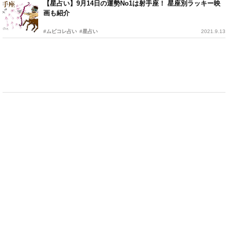
【星占い】9月14日の運勢No1は射手座！ 星座別ラッキー映
画も紹介
#ムビコレ占い
#星占い
2021.9.13