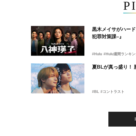
P
黒木メイサがハード
犯罪対策課–』
#Hulu
#Hulu週間ランキ
夏BLが真っ盛り！
#BL
#コントラスト