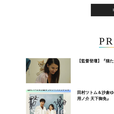
PR
【監督登壇】『猫た
田村ツトム＆沙倉ゆ
用ノ介 天下御免』