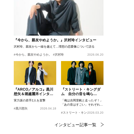
『今から、親友やめようか。』沢村玲インタビュー
沢村玲、親友から一線を越えて…理想の恋愛像について語る
#今から、親友やめようか。
#沢村玲
2026.06.20
『ARCO／アルコ』黒川
『ストリート・キングダ
想矢＆堀越麗禾インタビ
ム 自分の音を鳴ら
ュー
せ。』峯田和伸、若葉竜
実力派の若手2人を直撃
「俺は吉岡里帆と走ったぞ！」
也、吉岡里帆インタビュ
「あの音はすごい」それぞれの
ー
#黒川想矢
2026.04.18
忘れがたいシーンとは？
#ストリート・キングダム 自分の音を鳴らせ。
2026.03.20
インタビュー記事一覧