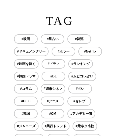
TAG
#映画
#星占い
#韓流
#ドキュメンタリー
#ホラー
#Netflix
#映画を聴く
#ドラマ
#ランキング
#韓国ドラマ
#BL
#ムビコレ占い
#コラム
#週末シネマ
#占い
#Hulu
#アニメ
#セレブ
#韓国
#CM
#アカデミー賞
#ジャニーズ
#興行トレンド
#元ネタ比較