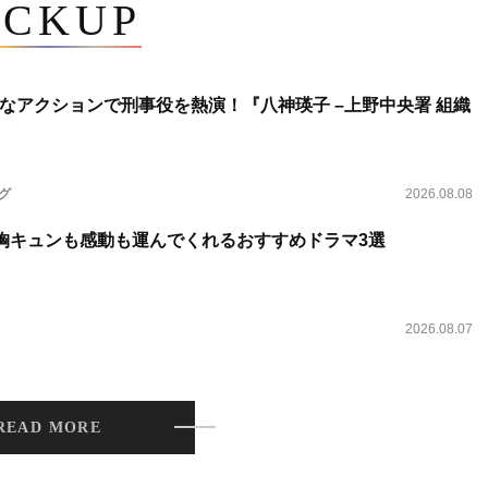
ICKUP
なアクションで刑事役を熱演！『八神瑛子 –上野中央署 組織
ング
2026.08.08
 胸キュンも感動も運んでくれるおすすめドラマ3選
2026.08.07
READ MORE