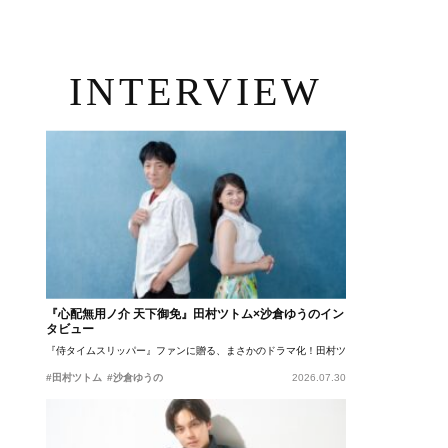
INTERVIEW
『心配無用ノ介 天下御免』田村ツトム×沙倉ゆうのイン
タビュー
『侍タイムスリッパー』ファンに贈る、まさかのドラマ化！田村ツトム×沙倉ゆうのが語
#田村ツトム
#沙倉ゆうの
2026.07.30