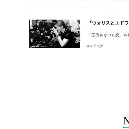
『ウォリスとエドワ
「王位をかけた恋」を
#マドンナ