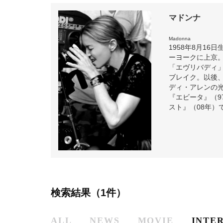
マドンナ
Madonna
1958年8月1
ーヨークに上京。
「エヴリバディ
ブレイク。以後
ディ・アレンの光
『エビータ』（
スト』（08年）
検索結果（1件）
ALL
NEWS
MOVIE
INTE