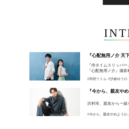
IN
『心配無用ノ介 天
『侍タイムスリッパー
『心配無用ノ介』撮影
#田村ツトム
#沙倉ゆうの
『今から、親友やめ
沢村玲、親友から一線
#今から、親友やめようか