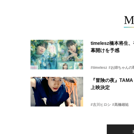
M
timelesz橋本
幕開けを予感
#timelesz
#お姉ちゃんの
『冒険の夜』TAMA 
上映決定
#古川ヒロシ
#髙橋雄祐