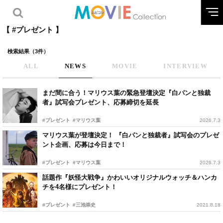
【 #プレゼント 】
検索結果（3件）
ALL
NEWS
MOVIE
INTERVIEW
まだ間に合う！マリウス葉の緊急登壇決定『白パンと独裁
者』試写会プレゼント、応募締切を延長
#プレゼント
#マリウス葉
2026.7.3
マリウス葉が登壇決定！ 『白パンと独裁者』試写会のプレゼ
ント企画、応募は今日まで！
#プレゼント
#マリウス葉
2026.7.3
話題作『妖怪大戦争』かわいいオリジナルウォッチ＆ハンカ
チを4名様にプレゼント！
#プレゼント
#三池崇史
2021.8.18