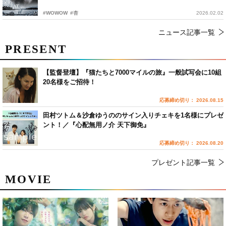
#WOWOW
#杏
2026.02.02
ニュース記事一覧
PRESENT
【監督登壇】『猫たちと7000マイルの旅』一般試写会に10組
20名様をご招待！
応募締め切り： 2026.08.15
田村ツトム＆沙倉ゆうののサイン入りチェキを1名様にプレゼ
ント！／『心配無用ノ介 天下御免』
応募締め切り： 2026.08.20
プレゼント記事一覧
MOVIE