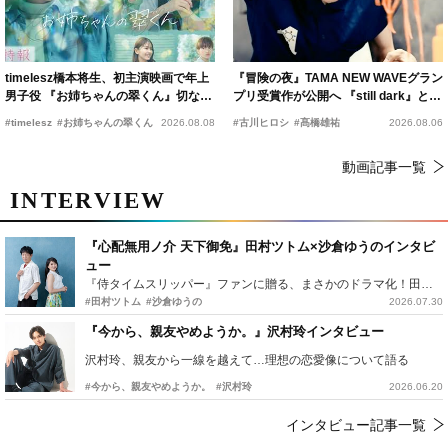
timelesz橋本将生、初主演映画で年上
『冒険の夜』TAMA NEW WAVEグラン
男子役 『お姉ちゃんの翠くん』切ない
プリ受賞作が公開へ 『still dark』と同
恋の幕開けを予感
時上映決定
#timelesz
#お姉ちゃんの翠くん
2026.08.08
#古川ヒロシ
#髙橋雄祐
2026.08.06
動画記事一覧
INTERVIEW
『心配無用ノ介 天下御免』田村ツトム×沙倉ゆうのインタビ
ュー
『侍タイムスリッパー』ファンに贈る、まさかのドラマ化！田村ツトム×沙倉ゆうのが語る『心配無用ノ介』撮影秘話
#田村ツトム
#沙倉ゆうの
2026.07.30
『今から、親友やめようか。』沢村玲インタビュー
沢村玲、親友から一線を越えて…理想の恋愛像について語る
#今から、親友やめようか。
#沢村玲
2026.06.20
インタビュー記事一覧