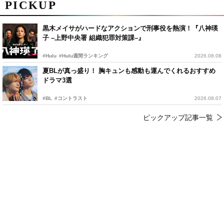
PICKUP
黒木メイサがハードなアクションで刑事役を熱演！『八神瑛
子 –上野中央署 組織犯罪対策課–』
#Hulu
#Hulu週間ランキング
2026.08.08
夏BLが真っ盛り！ 胸キュンも感動も運んでくれるおすすめ
ドラマ3選
#BL
#コントラスト
2026.08.07
ピックアップ記事一覧