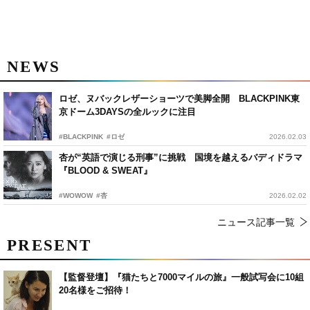
NEWS
ロゼ、ヌバックレザーショーツで美脚全開 BLACKPINK東
京ドーム3DAYSの全ルックに注目
#BLACKPINK
#ロゼ
2026.02.03
杏が“英語で演じる刑事”に挑戦 国境を越えるバディドラマ
『BLOOD & SWEAT』
#WOWOW
#杏
2026.02.02
ニュース記事一覧
PRESENT
【監督登壇】『猫たちと7000マイルの旅』一般試写会に10組
20名様をご招待！