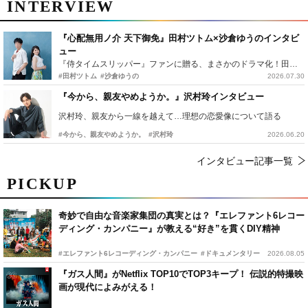
INTERVIEW
『心配無用ノ介 天下御免』田村ツトム×沙倉ゆうのインタビ
ュー
『侍タイムスリッパー』ファンに贈る、まさかのドラマ化！田村ツトム×沙倉ゆうのが語る『心配無用ノ介』撮影秘話
#田村ツトム
#沙倉ゆうの
2026.07.30
『今から、親友やめようか。』沢村玲インタビュー
沢村玲、親友から一線を越えて…理想の恋愛像について語る
#今から、親友やめようか。
#沢村玲
2026.06.20
インタビュー記事一覧
PICKUP
奇妙で自由な音楽家集団の真実とは？『エレファント6レコー
ディング・カンパニー』が教える“好き”を貫くDIY精神
#エレファント6レコーディング・カンパニー
#ドキュメンタリー
2026.08.05
『ガス人間』がNetflix TOP10でTOP3キープ！ 伝説的特撮映
画が現代によみがえる！