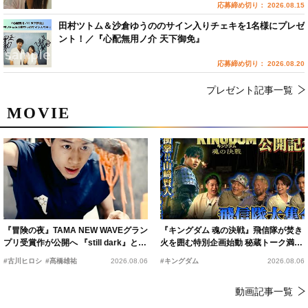
応募締め切り： 2026.08.15
田村ツトム＆沙倉ゆうののサイン入りチェキを1名様にプレゼ
ント！／『心配無用ノ介 天下御免』
応募締め切り： 2026.08.20
プレゼント記事一覧
MOVIE
『冒険の夜』TAMA NEW WAVEグラン
『キングダム 魂の決戦』飛信隊が焚き
プリ受賞作が公開へ 『still dark』と同
火を囲む特別企画始動 秘蔵トーク満載
時上映決定
の“キングダムキャンプ”開催
#古川ヒロシ
#髙橋雄祐
2026.08.06
#キングダム
2026.08.06
動画記事一覧