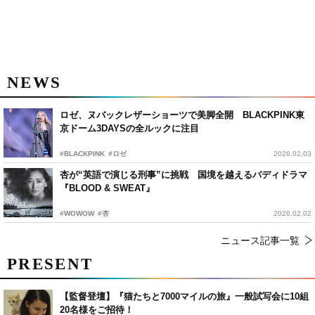
NEWS
ロゼ、ヌバックレザーショーツで美脚全開 BLACKPINK東
京ドーム3DAYSの全ルックに注目
#BLACKPINK
#ロゼ
2026.02.03
杏が“英語で演じる刑事”に挑戦 国境を越えるバディドラマ
『BLOOD & SWEAT』
#WOWOW
#杏
2026.02.02
ニュース記事一覧
PRESENT
【監督登壇】『猫たちと7000マイルの旅』一般試写会に10組
20名様をご招待！