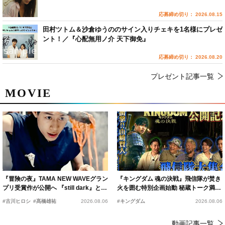
応募締め切り： 2026.08.15
田村ツトム＆沙倉ゆうののサイン入りチェキを1名様にプレゼ
ント！／『心配無用ノ介 天下御免』
応募締め切り： 2026.08.20
プレゼント記事一覧
MOVIE
『冒険の夜』TAMA NEW WAVEグラン
『キングダム 魂の決戦』飛信隊が焚き
プリ受賞作が公開へ 『still dark』と同
火を囲む特別企画始動 秘蔵トーク満載
時上映決定
の“キングダムキャンプ”開催
#古川ヒロシ
#髙橋雄祐
2026.08.06
#キングダム
2026.08.06
動画記事一覧