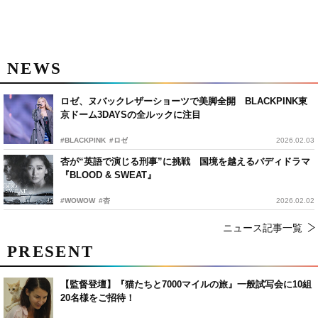
NEWS
ロゼ、ヌバックレザーショーツで美脚全開 BLACKPINK東
京ドーム3DAYSの全ルックに注目
#BLACKPINK
#ロゼ
2026.02.03
杏が“英語で演じる刑事”に挑戦 国境を越えるバディドラマ
『BLOOD & SWEAT』
#WOWOW
#杏
2026.02.02
ニュース記事一覧
PRESENT
【監督登壇】『猫たちと7000マイルの旅』一般試写会に10組
20名様をご招待！