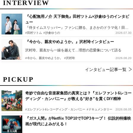
INTERVIEW
『心配無用ノ介 天下御免』田村ツトム×沙倉ゆうのインタビ
ュー
『侍タイムスリッパー』ファンに贈る、まさかのドラマ化！田村ツトム×沙倉ゆうのが語る『心配無用ノ介』撮影秘話
#田村ツトム
#沙倉ゆうの
2026.07.30
『今から、親友やめようか。』沢村玲インタビュー
沢村玲、親友から一線を越えて…理想の恋愛像について語る
#今から、親友やめようか。
#沢村玲
2026.06.20
インタビュー記事一覧
PICKUP
奇妙で自由な音楽家集団の真実とは？『エレファント6レコー
ディング・カンパニー』が教える“好き”を貫くDIY精神
#エレファント6レコーディング・カンパニー
#ドキュメンタリー
2026.08.05
『ガス人間』がNetflix TOP10でTOP3キープ！ 伝説的特撮映
画が現代によみがえる！