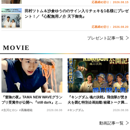
応募締め切り： 2026.08.15
田村ツトム＆沙倉ゆうののサイン入りチェキを1名様にプレゼ
ント！／『心配無用ノ介 天下御免』
応募締め切り： 2026.08.20
プレゼント記事一覧
MOVIE
『冒険の夜』TAMA NEW WAVEグラン
『キングダム 魂の決戦』飛信隊が焚き
プリ受賞作が公開へ 『still dark』と同
火を囲む特別企画始動 秘蔵トーク満載
時上映決定
の“キングダムキャンプ”開催
#古川ヒロシ
#髙橋雄祐
2026.08.06
#キングダム
2026.08.06
動画記事一覧