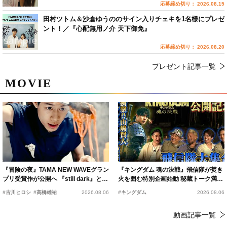
応募締め切り： 2026.08.15
田村ツトム＆沙倉ゆうののサイン入りチェキを1名様にプレゼ
ント！／『心配無用ノ介 天下御免』
応募締め切り： 2026.08.20
プレゼント記事一覧
MOVIE
『冒険の夜』TAMA NEW WAVEグラン
『キングダム 魂の決戦』飛信隊が焚き
プリ受賞作が公開へ 『still dark』と同
火を囲む特別企画始動 秘蔵トーク満載
時上映決定
の“キングダムキャンプ”開催
#古川ヒロシ
#髙橋雄祐
2026.08.06
#キングダム
2026.08.06
動画記事一覧