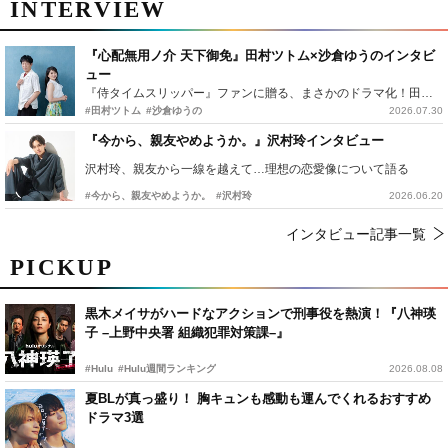
INTERVIEW
『心配無用ノ介 天下御免』田村ツトム×沙倉ゆうのインタビ
ュー
『侍タイムスリッパー』ファンに贈る、まさかのドラマ化！田村ツトム×沙倉ゆうのが語る『心配無用ノ介』撮影秘話
#田村ツトム
#沙倉ゆうの
2026.07.30
『今から、親友やめようか。』沢村玲インタビュー
沢村玲、親友から一線を越えて…理想の恋愛像について語る
#今から、親友やめようか。
#沢村玲
2026.06.20
インタビュー記事一覧
PICKUP
黒木メイサがハードなアクションで刑事役を熱演！『八神瑛
子 –上野中央署 組織犯罪対策課–』
#Hulu
#Hulu週間ランキング
2026.08.08
夏BLが真っ盛り！ 胸キュンも感動も運んでくれるおすすめ
ドラマ3選