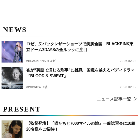
NEWS
ロゼ、ヌバックレザーショーツで美脚全開 BLACKPINK東
京ドーム3DAYSの全ルックに注目
#BLACKPINK
#ロゼ
2026.02.03
杏が“英語で演じる刑事”に挑戦 国境を越えるバディドラマ
『BLOOD & SWEAT』
#WOWOW
#杏
2026.02.02
ニュース記事一覧
PRESENT
【監督登壇】『猫たちと7000マイルの旅』一般試写会に10組
20名様をご招待！