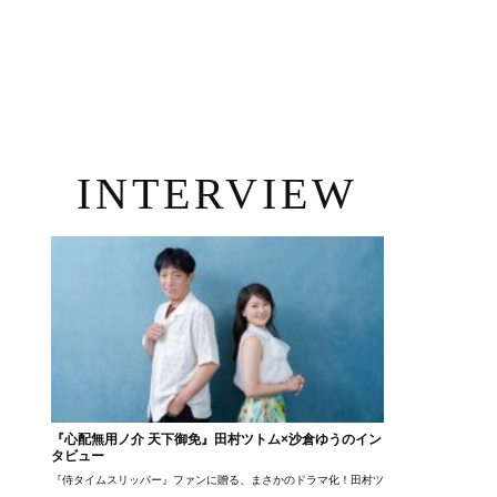
INTERVIEW
『心配無用ノ介 天下御免』田村ツトム×沙倉ゆうのイン
タビュー
『侍タイムスリッパー』ファンに贈る、まさかのドラマ化！田村ツトム×沙倉ゆうのが語