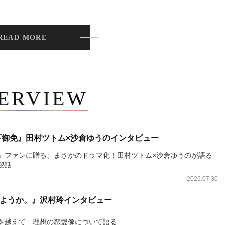
READ MORE
TERVIEW
下御免』田村ツトム×沙倉ゆうのインタビュー
』ファンに贈る、まさかのドラマ化！田村ツトム×沙倉ゆうのが語る
秘話
2026.07.30
ようか。』沢村玲インタビュー
を越えて…理想の恋愛像について語る