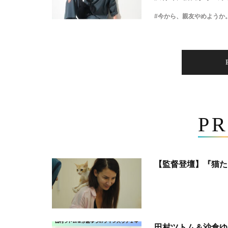
#今から、親友やめようか
PR
【監督登壇】『猫た
田村ツトム＆沙倉ゆ