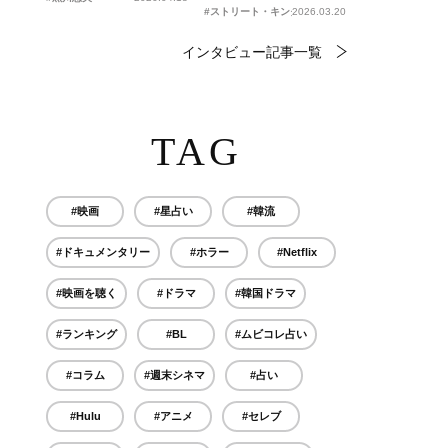
#ストリート・キングダム 自分の音を鳴らせ。
2026.03.20
インタビュー記事一覧
TAG
#映画
#星占い
#韓流
#ドキュメンタリー
#ホラー
#Netflix
#映画を聴く
#ドラマ
#韓国ドラマ
#ランキング
#BL
#ムビコレ占い
#コラム
#週末シネマ
#占い
#Hulu
#アニメ
#セレブ