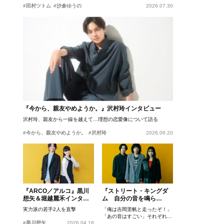
#田村ツトム
#沙倉ゆうの
2026.07.30
『今から、親友やめようか。』沢村玲インタビュー
沢村玲、親友から一線を越えて…理想の恋愛像について語る
#今から、親友やめようか。
#沢村玲
2026.06.20
『ARCO／アルコ』黒川
『ストリート・キングダ
想矢＆堀越麗禾インタビ
ム 自分の音を鳴ら
ュー
せ。』峯田和伸、若葉竜
実力派の若手2人を直撃
「俺は吉岡里帆と走ったぞ！」
也、吉岡里帆インタビュ
「あの音はすごい」それぞれの
ー
#黒川想矢
2026.04.18
忘れがたいシーンとは？