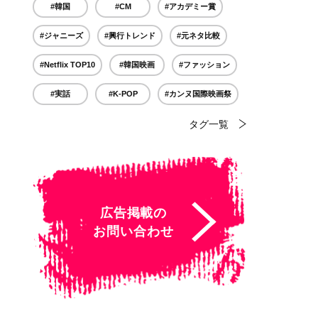
#韓国
#CM
#アカデミー賞
#ジャニーズ
#興行トレンド
#元ネタ比較
#Netflix TOP10
#韓国映画
#ファッション
#実話
#K-POP
#カンヌ国際映画祭
タグ一覧
広告掲載の
お問い合わせ