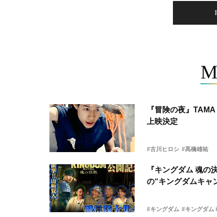
M
『冒険の夜』TAMA 
上映決定
#古川ヒロシ
#髙橋雄祐
『キングダム 魂の
の“キングダムキャ
#キングダム
#キングダム