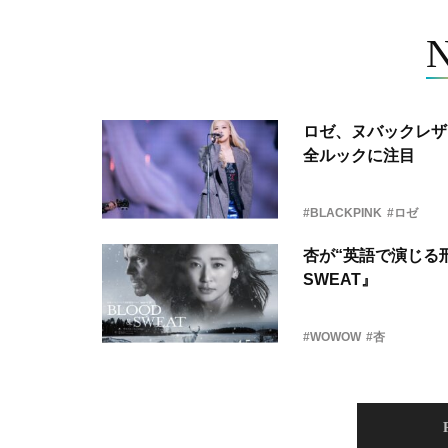
ロゼ、ヌバックレザー
全ルックに注目
#BLACKPINK
#ロゼ
杏が“英語で演じる刑
SWEAT』
#WOWOW
#杏