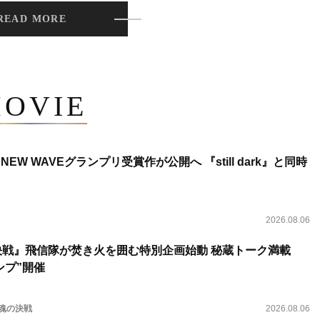
READ MORE
OVIE
NEW WAVEグランプリ受賞作が公開へ 『still dark』と同時
2026.08.06
決戦』飛信隊が焚き火を囲む特別企画始動 秘蔵トーク満載
ンプ”開催
 魂の決戦
2026.08.06