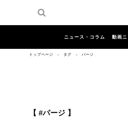
ニュース・コラム
動画ニ
トップページ
タグ
パージ
＞
＞
【 #パージ 】