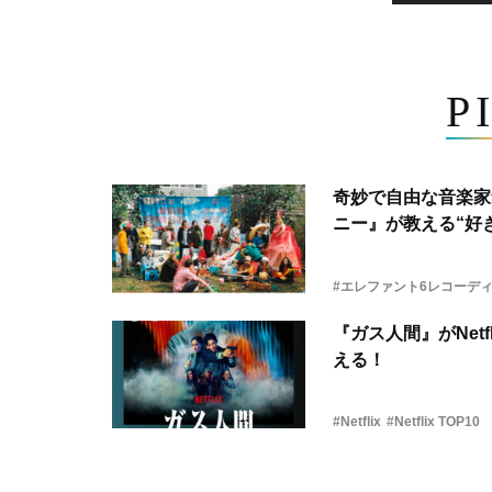
P
奇妙で自由な音楽家
ニー』が教える“好き
#エレファント6レコーデ
『ガス人間』がNetf
える！
#Netflix
#Netflix TOP10