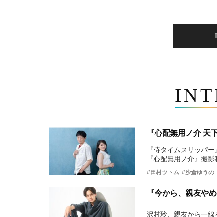
IN
『心配無用ノ介 天
『侍タイムスリッパー
『心配無用ノ介』撮影
#田村ツトム
#沙倉ゆうの
『今から、親友やめ
沢村玲、親友から一線