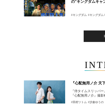
の“キングダムキャ
#キングダム
#キングダム
IN
『心配無用ノ介 天
『侍タイムスリッパー
『心配無用ノ介』撮影
#田村ツトム
#沙倉ゆうの