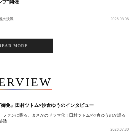
ンプ”開催
 魂の決戦
2026.08.06
READ MORE
TERVIEW
下御免』田村ツトム×沙倉ゆうのインタビュー
』ファンに贈る、まさかのドラマ化！田村ツトム×沙倉ゆうのが語る
秘話
2026.07.30