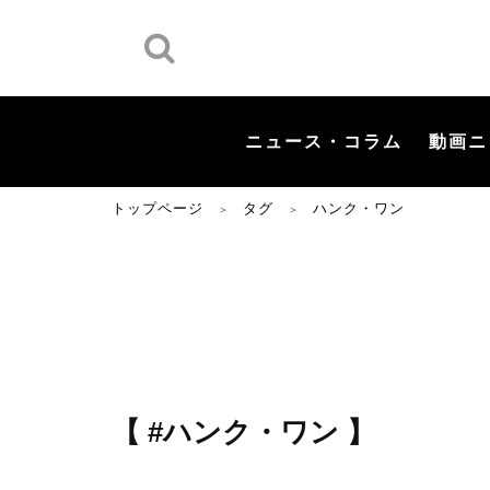
ニュース・コラム
動画ニ
トップページ
タグ
ハンク・ワン
＞
＞
【 #ハンク・ワン 】