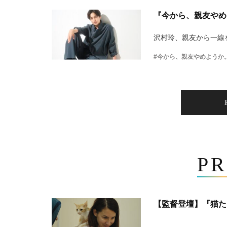
『今から、親友やめ
沢村玲、親友から一線
#今から、親友やめようか
PR
【監督登壇】『猫た