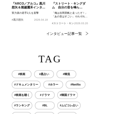
『ARCO／アルコ』黒川
『ストリート・キングダ
想矢＆堀越麗禾インタビ
ム 自分の音を鳴ら
ュー
せ。』峯田和伸、若葉竜
実力派の若手2人を直撃
「俺は吉岡里帆と走ったぞ！」
也、吉岡里帆インタビュ
「あの音はすごい」それぞれの
ー
#黒川想矢
2026.04.18
忘れがたいシーンとは？
#ストリート・キングダム 自分の音を鳴らせ。
2026.03.20
インタビュー記事一覧
TAG
#映画
#星占い
#韓流
#ドキュメンタリー
#ホラー
#Netflix
#映画を聴く
#ドラマ
#韓国ドラマ
#ランキング
#BL
#ムビコレ占い