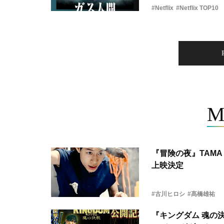
#Netflix
#Netflix TOP10
M
『冒険の夜』TAMA 
上映決定
#古川ヒロシ
#髙橋雄祐
『キングダム 魂の