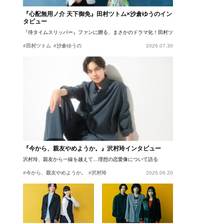
『心配無用ノ介 天下御免』田村ツトム×沙倉ゆうのイン
タビュー
『侍タイムスリッパー』ファンに贈る、まさかのドラマ化！田村ツトム×沙倉ゆうのが語
#田村ツトム
#沙倉ゆうの
2026.07.30
『今から、親友やめようか。』沢村玲インタビュー
沢村玲、親友から一線を越えて…理想の恋愛像について語る
#今から、親友やめようか。
#沢村玲
2026.06.20